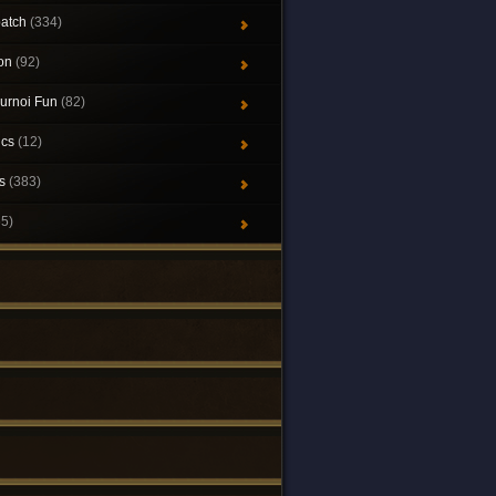
patch
(334)
ion
(92)
urnoi Fun
(82)
ics
(12)
ys
(383)
65)