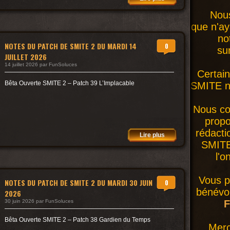
Nous
que n'ay
no
NOTES DU PATCH DE SMITE 2 DU MARDI 14
0
su
JUILLET 2026
14 juillet 2026 par FunSoluces
Certai
Bêta Ouverte SMITE 2 – Patch 39 L’Implacable
SMITE ne
Nous co
prop
rédacti
Lire plus
SMITE 
l'o
Vous p
NOTES DU PATCH DE SMITE 2 DU MARDI 30 JUIN
0
bénévol
2026
30 juin 2026 par FunSoluces
F
Bêta Ouverte SMITE 2 – Patch 38 Gardien du Temps
Merc