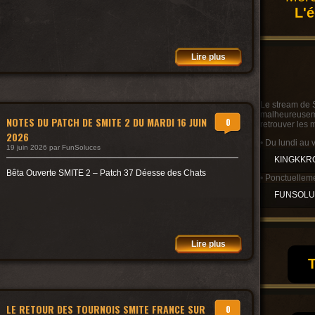
L'
Lire plus
Le stream de 
malheureusemen
NOTES DU PATCH DE SMITE 2 DU MARDI 16 JUIN
0
retrouver les 
2026
• Du lundi au 
19 juin 2026 par FunSoluces
KINGKKR
Bêta Ouverte SMITE 2 – Patch 37 Déesse des Chats
• Ponctuelleme
FUNSOL
Lire plus
T
LE RETOUR DES TOURNOIS SMITE FRANCE SUR
0