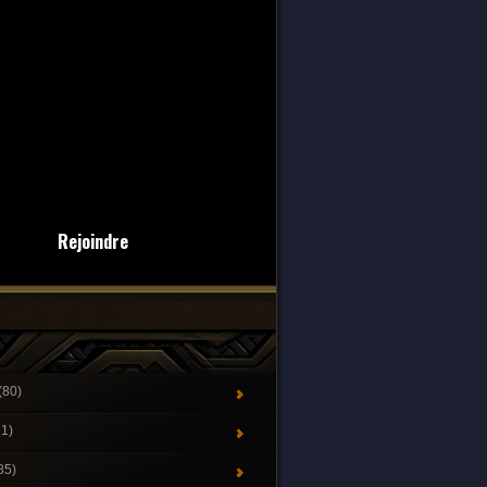
Rejoindre
(80)
21)
85)