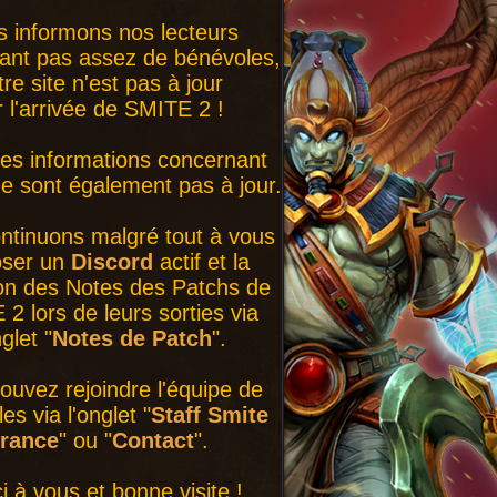
 informons nos lecteurs
ant pas assez de bénévoles,
tre site n'est pas à jour
r l'arrivée de SMITE 2 !
nes informations concernant
 sont également pas à jour.
ntinuons malgré tout à vous
oser un
Discord
actif et la
on des Notes des Patchs de
2 lors de leurs sorties via
nglet "
Notes de Patch
".
ouvez rejoindre l'équipe de
es via l'onglet "
Staff Smite
rance
" ou "
Contact
".
i à vous et bonne visite !