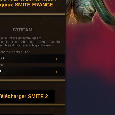
équipe SMITE FRANCE
STREAM
Smite France est actuellement
t inactif en dehors des tournois... Veuillez
membres du staff suivants qui streament :
vendredi de 9h à 11h :
OOL
nt :
UCES
élécharger SMITE 2