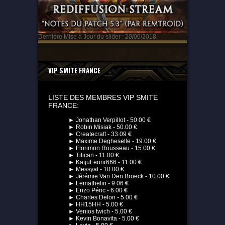
Dernière Mise à Jour du slider : 20/06/2018
VIP SMITE FRANCE
LISTE DES MEMBRES VIP SMITE
FRANCE:
► Jonathan Verpillot - 50.00 €
► Robin Misiak - 50.00 €
► Createcraft - 33.09 €
► Maxime Degheselle - 19.00 €
► Florimon Rousseau - 15.00 €
► Tilican - 11.00 €
► KaijuFenrir666 - 11.00 €
► Messyat - 10.00 €
► Jérémie Van Den Broeck - 10.00 €
► Lemathelin - 9.06 €
► Enzo Péric - 6.00 €
► Charles Delon - 5.00 €
► HH15HH - 5.00 €
► Venios twich - 5.00 €
► Kevin Bonavita - 5.00 €