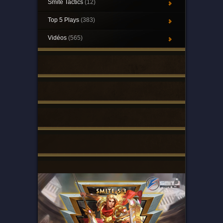
Smite Tactics
(12)
Top 5 Plays
(383)
Vidéos
(565)