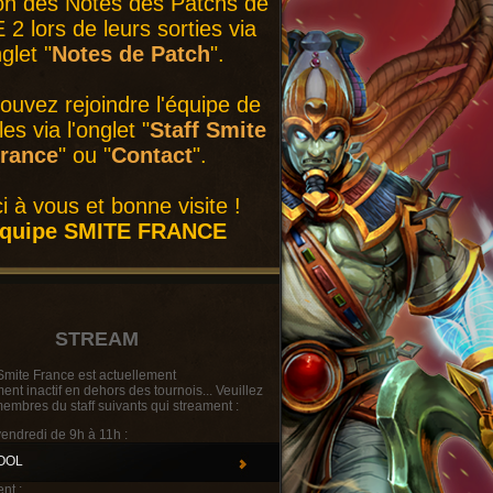
on des Notes des Patchs de
2 lors de leurs sorties via
nglet "
Notes de Patch
".
ouvez rejoindre l'équipe de
es via l'onglet "
Staff Smite
rance
" ou "
Contact
".
i à vous et bonne visite !
équipe SMITE FRANCE
STREAM
Smite France est actuellement
t inactif en dehors des tournois... Veuillez
membres du staff suivants qui streament :
vendredi de 9h à 11h :
OOL
nt :