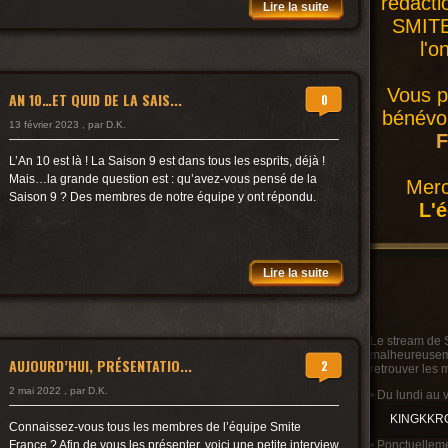
rédacti
Lire la suite
SMITE 
l'o
Vous p
AN 10…ET QUID DE LA SAIS...
0
bénévol
13 février 2023 , par D.K.
F
L’An 10 est là ! La Saison 9 est dans tous les esprits, déjà !
Mais…la grande question est : qu’avez-vous pensé de la
Merc
Saison 9 ? Des membres de notre équipe y ont répondu.
L'
Lire la suite
Le stream de 
malheureusemen
AUJOURD’HUI, PRÉSENTATIO...
2
retrouver les 
2 mai 2022 , par D.K.
• Du lundi au 
KINGKKR
Connaissez-vous tous les membres de l’équipe Smite
• Ponctuelleme
France ? Afin de vous les présenter, voici une petite interview