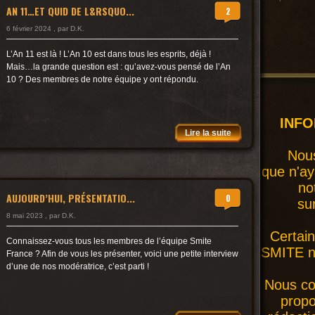
AN 11…ET QUID DE L&RSQUO...
2
6 février 2024 , par D.K.
L’An 11 est là ! L’An 10 est dans tous les esprits, déjà !
Mais…la grande question est : qu’avez-vous pensé de l’An
10 ? Des membres de notre équipe y ont répondu.
INF
Lire la suite
Nous
que n'ay
no
AUJOURD’HUI, PRÉSENTATIO...
0
su
8 mai 2023 , par D.K.
Certai
Connaissez-vous tous les membres de l’équipe Smite
SMITE ne
France ? Afin de vous les présenter, voici une petite interview
d’une de nos modératrice, c’est parti !
Nous co
prop