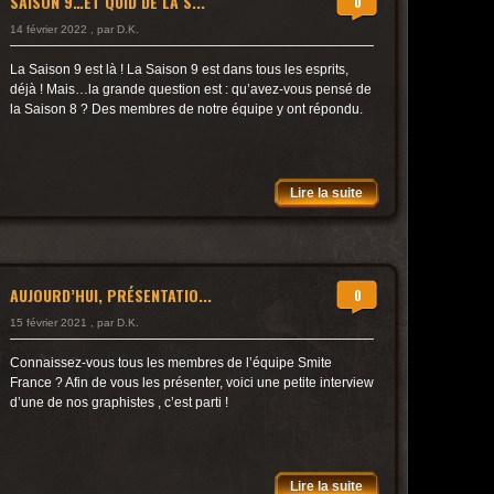
SAISON 9…ET QUID DE LA S...
0
14 février 2022 , par D.K.
La Saison 9 est là ! La Saison 9 est dans tous les esprits,
déjà ! Mais…la grande question est : qu’avez-vous pensé de
la Saison 8 ? Des membres de notre équipe y ont répondu.
Lire la suite
AUJOURD’HUI, PRÉSENTATIO...
0
15 février 2021 , par D.K.
Connaissez-vous tous les membres de l’équipe Smite
France ? Afin de vous les présenter, voici une petite interview
d’une de nos graphistes , c’est parti !
Lire la suite