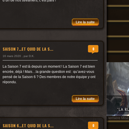
d’un de nos streamers, c’est parti !
Lire la suite
SAISON 7…ET QUID DE LA S...
0
16 mars 2020 , par D.K.
La Saison 7 est là depuis un moment ! La Saison 7 est bien
encrée, déjà ! Mais…la grande question est : qu’avez-vous
pensé de la Saison 6 ? Des membres de notre équipe y ont
répondu.
Lire la suite
Dernière Mise 
SAISON 6…ET QUID DE LA S...
0