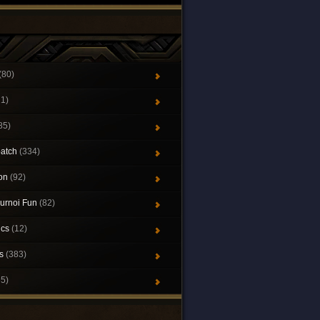
(80)
21)
85)
patch
(334)
ion
(92)
urnoi Fun
(82)
ics
(12)
ys
(383)
65)