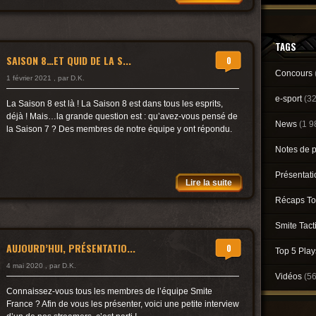
TAGS
SAISON 8…ET QUID DE LA S...
0
Concours
1 février 2021 , par D.K.
e-sport
(3
La Saison 8 est là ! La Saison 8 est dans tous les esprits,
déjà ! Mais…la grande question est : qu’avez-vous pensé de
News
(1 9
la Saison 7 ? Des membres de notre équipe y ont répondu.
Notes de 
Présentat
Lire la suite
Récaps To
Smite Tact
AUJOURD’HUI, PRÉSENTATIO...
0
Top 5 Pla
4 mai 2020 , par D.K.
Vidéos
(5
Connaissez-vous tous les membres de l’équipe Smite
France ? Afin de vous les présenter, voici une petite interview