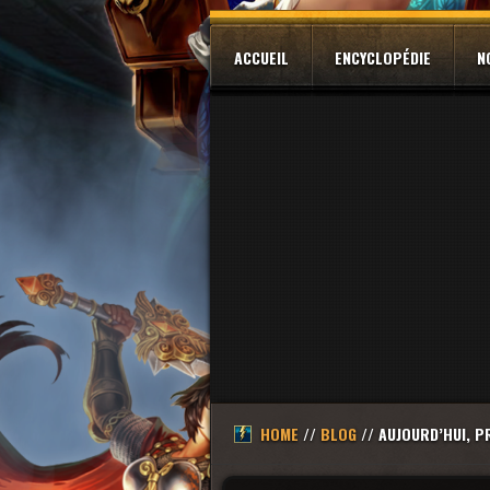
ACCUEIL
ENCYCLOPÉDIE
N
HOME
//
BLOG
// AUJOURD’HUI, P