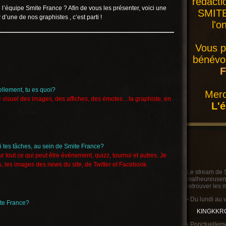
rédacti
’équipe Smite France ? Afin de vous les présenter, voici une
SMITE 
 d’une de nos graphistes , c’est parti !
l'o
Vous p
bénévol
F
iellement, tu es quoi?
Merc
le visuel des images, des affiches, des émotes…la graphiste, en
L'
i tes tâches, au sein de Smite France?
r tout ce qui peut être événement, quizz, tournoi et autres. Je
 les images des news du site, de Twitter et Facebook.
Le stream de 
malheureusemen
retrouver les 
• Du lundi au 
ite France?
KINGKKR
• Ponctuelleme