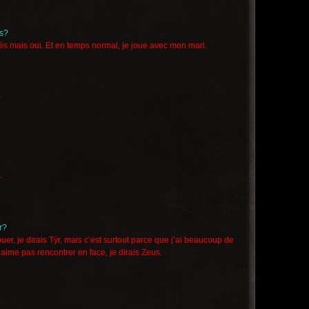
es?
és mais oui. E
t en temps normal, je joue avec mon mari.
?
.
r?
uer, je dirais Týr, mais c’est surtout parce que j’ai beaucoup de
n’aime pas rencontrer en face, je dirais Zeus.