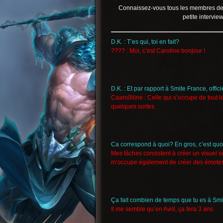
Connaissez-vous tous les membres de l
petite interview
D.K. : T’es qui, toi en fait?
???? : Moi, c’est Caroline bonjour !
D.K. : Et par rapport à Smite France, offic
Caaro0liine : Celle qui s’occupe de tout 
quelques sortes.
Ca correspond à quoi? En gros, c’est quo
Mes tâches consistent à créer un visuel su
m’occupe également de créer des émotes,
Ça fait combien de temps que tu es à Sm
Il me semble qu’en Avril, ça fera 3 ans.