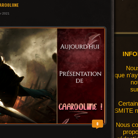
ARO0LIINE
er 2021
INF
Nous
que n'ay
no
su
Certai
SMITE ne
0
Nous co
prop