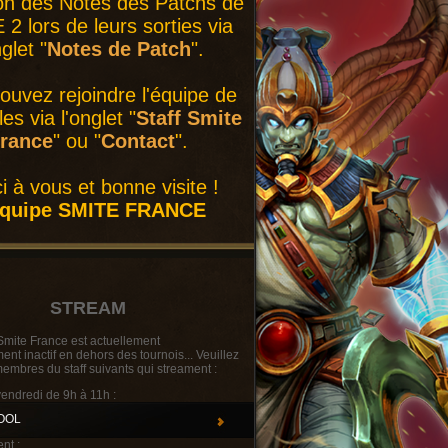
on des Notes des Patchs de
2 lors de leurs sorties via
nglet "
Notes de Patch
".
ouvez rejoindre l'équipe de
es via l'onglet "
Staff Smite
rance
" ou "
Contact
".
i à vous et bonne visite !
équipe SMITE FRANCE
STREAM
Smite France est actuellement
t inactif en dehors des tournois... Veuillez
membres du staff suivants qui streament :
vendredi de 9h à 11h :
OOL
nt :