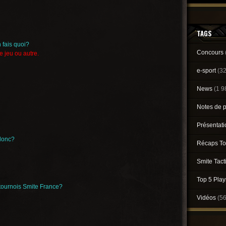
TAGS
 fais quoi?
Concours
e jeu ou autre.
e-sport
(3
News
(1 9
Notes de 
Présentat
 donc?
Récaps To
Smite Tact
Top 5 Pla
 tournois Smite France?
Vidéos
(5