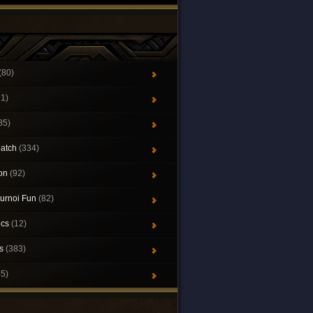
(80)
21)
85)
patch
(334)
ion
(92)
urnoi Fun
(82)
ics
(12)
ys
(383)
65)