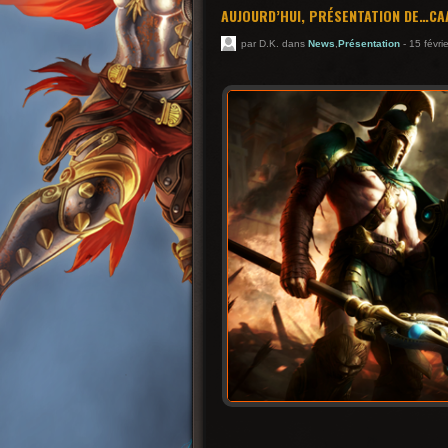
AUJOURD’HUI, PRÉSENTATION DE…CA
par D.K. dans
News
,
Présentation
- 15 févri