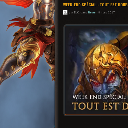
WEEK-END SPÉCIAL : TOUT EST DOUB
par D.K. dans
News
- 8 mars 2017