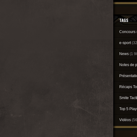
TAGS
Concours
e-sport
(3
News
(1 9
Notes de 
Présentat
Récaps To
Smite Tact
Top 5 Pla
Vidéos
(5