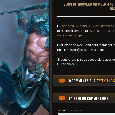
VOICI DE NOUVEAU UN WEEK-END 
DI
Du
Vendredi 10 Mars 2017 au Dimanche 
disciples et faveur, sur
PC
et sur
Console 
dans votre groupe
!
Profitez de ce week-end pour monter plus
booster les maîtrises de vos dieux !
Si vous cherchez des coéquipiers avec qu
Curse Voice
.
0 COMMENTS
SUR "
WEEK-END S
LAISSER UN COMMENTAIRE
Nom
(obligatoire)