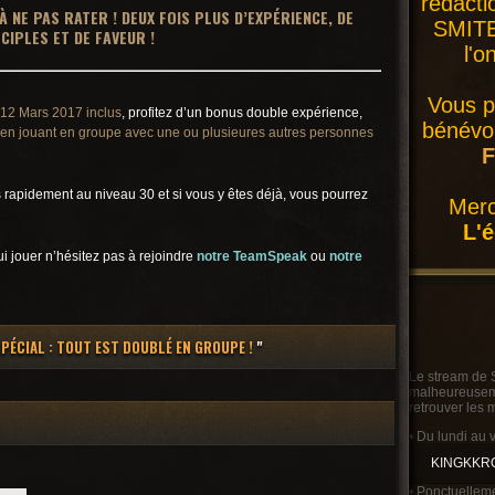
rédacti
À NE PAS RATER ! DEUX FOIS PLUS D’EXPÉRIENCE, DE
SMITE 
SCIPLES ET DE FAVEUR !
l'o
Vous p
12 Mars 2017 inclus
, profitez d’un bonus double expérience,
bénévol
en jouant en groupe avec une ou plusieures autres personnes
F
 rapidement au niveau 30 et si vous y êtes déjà, vous pourrez
Merc
L'
i jouer n’hésitez pas à rejoindre
notre TeamSpeak
ou
notre
PÉCIAL : TOUT EST DOUBLÉ EN GROUPE !
"
Le stream de 
malheureusemen
retrouver les 
• Du lundi au 
KINGKKR
• Ponctuelleme