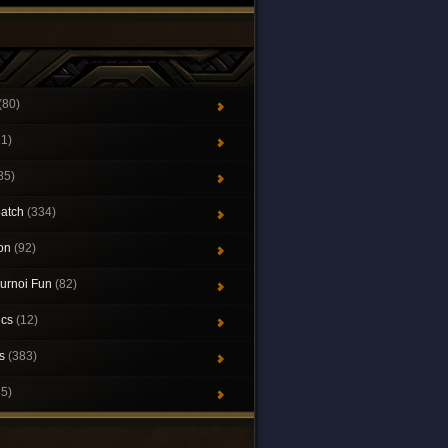
(80)
21)
85)
patch
(334)
ion
(92)
urnoi Fun
(82)
ics
(12)
ys
(383)
65)