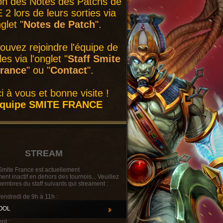
on des Notes des Patchs de
2 lors de leurs sorties via
nglet "
Notes de Patch
".
ouvez rejoindre l'équipe de
es via l'onglet "
Staff Smite
rance
" ou "
Contact
".
i à vous et bonne visite !
équipe SMITE FRANCE
STREAM
Smite France est actuellement
t inactif en dehors des tournois... Veuillez
membres du staff suivants qui streament :
vendredi de 9h à 11h :
OOL
nt :