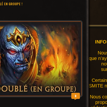
LÉ EN GROUPE !
INF
Nous
que n'ay
no
su
Certai
SMITE ne
0
Nous co
prop