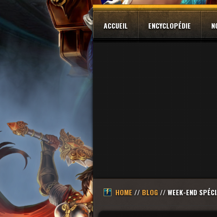
ACCUEIL
ENCYCLOPÉDIE
N
HOME
//
BLOG
// WEEK-END SPÉCI