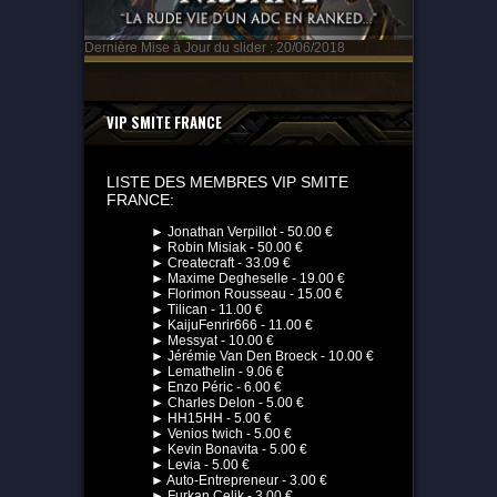
Dernière Mise à Jour du slider : 20/06/2018
VIP SMITE FRANCE
LISTE DES MEMBRES VIP SMITE
FRANCE:
► Jonathan Verpillot - 50.00 €
► Robin Misiak - 50.00 €
► Createcraft - 33.09 €
► Maxime Degheselle - 19.00 €
► Florimon Rousseau - 15.00 €
► Tilican - 11.00 €
► KaijuFenrir666 - 11.00 €
► Messyat - 10.00 €
► Jérémie Van Den Broeck - 10.00 €
► Lemathelin - 9.06 €
► Enzo Péric - 6.00 €
► Charles Delon - 5.00 €
► HH15HH - 5.00 €
► Venios twich - 5.00 €
► Kevin Bonavita - 5.00 €
► Levia - 5.00 €
► Auto-Entrepreneur - 3.00 €
► Furkan Celik - 3.00 €