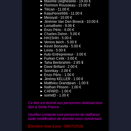
► Maxime Degheselle - 19.00 €
► Florimon Rousseau - 15.00 €
► Tilican - 11.00 €
► KaijuFenrir666 - 11.00 €
► Messyat - 10.00 €
► Jérémie Van Den Broeck - 10.00 €
► Lemathelin - 9.06 €
► Enzo Péric - 6.00 €
► Charles Delon - 5.00 €
► HH15HH - 5.00 €
► Venios twich - 5.00 €
► Kevin Bonavita - 5.00 €
► Levia - 5.00 €
► Auto-Entrepreneur - 3.00 €
► Furkan Celik - 3.00 €
► Taha Benbrahim - 2.85 $
► Dave Brillant - 2.00 €
► Soonkay - 2.00 €
► Enzo Péric - 1.00 €
► Jérémy KELLER - 1.00 €
► Matthieu Grandjean - 1.00 €
► Nathan Plisson - 1.00 €
► CAFARD - 1.00 €
► soimitD - 1.00 €
Ce titre est donné aux personnes réalisant tout
don à Smite France.
Veuillez contacter une personne du staff pour
toute modification de donnée vous concernant.
[Dernière mise à jour : 09/07/2019]