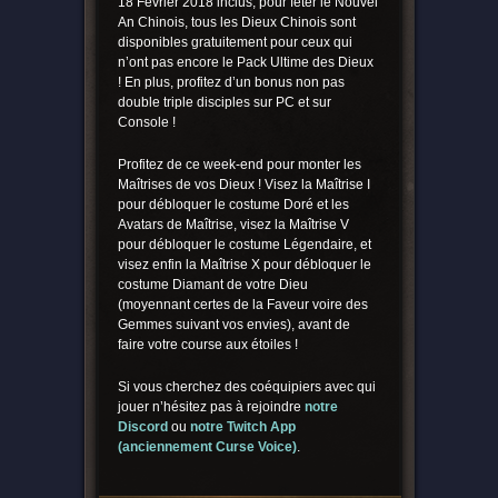
18 Février 2018 inclus, pour fêter le Nouvel
An Chinois, tous les Dieux Chinois sont
disponibles gratuitement pour ceux qui
n’ont pas encore le Pack Ultime des Dieux
! En plus, profitez d’un bonus non pas
double triple disciples sur PC et sur
Console !
Profitez de ce week-end pour monter les
Maîtrises de vos Dieux ! Visez la Maîtrise I
pour débloquer le costume Doré et les
Avatars de Maîtrise, visez la Maîtrise V
pour débloquer le costume Légendaire, et
visez enfin la Maîtrise X pour débloquer le
costume Diamant de votre Dieu
(moyennant certes de la Faveur voire des
Gemmes suivant vos envies), avant de
faire votre course aux étoiles !
Si vous cherchez des coéquipiers avec qui
jouer n’hésitez pas à rejoindre
notre
Discord
ou
notre Twitch App
(anciennement Curse Voice)
.