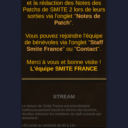
et la rédaction des Notes des
Patchs de SMITE 2 lors de leurs
sorties via l'onglet "
Notes de
Patch
".
Vous pouvez rejoindre l'équipe
de bénévoles via l'onglet "
Staff
Smite France
" ou "
Contact
".
Merci à vous et bonne visite !
L'équipe SMITE FRANCE
STREAM
Le stream de Smite France est actuellement
malheureusement inactif en dehors des tournois...
Veuillez retrouver les membres du staff suivants qui
streament :
• Du lundi au vendredi de 9h à 11h :