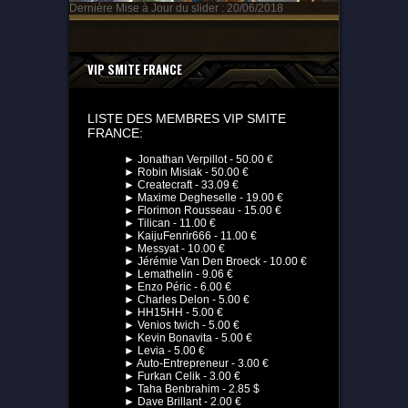
Dernière Mise à Jour du slider : 20/06/2018
VIP SMITE FRANCE
LISTE DES MEMBRES VIP SMITE
FRANCE:
► Jonathan Verpillot - 50.00 €
► Robin Misiak - 50.00 €
► Createcraft - 33.09 €
► Maxime Degheselle - 19.00 €
► Florimon Rousseau - 15.00 €
► Tilican - 11.00 €
► KaijuFenrir666 - 11.00 €
► Messyat - 10.00 €
► Jérémie Van Den Broeck - 10.00 €
► Lemathelin - 9.06 €
► Enzo Péric - 6.00 €
► Charles Delon - 5.00 €
► HH15HH - 5.00 €
► Venios twich - 5.00 €
► Kevin Bonavita - 5.00 €
► Levia - 5.00 €
► Auto-Entrepreneur - 3.00 €
► Furkan Celik - 3.00 €
► Taha Benbrahim - 2.85 $
► Dave Brillant - 2.00 €