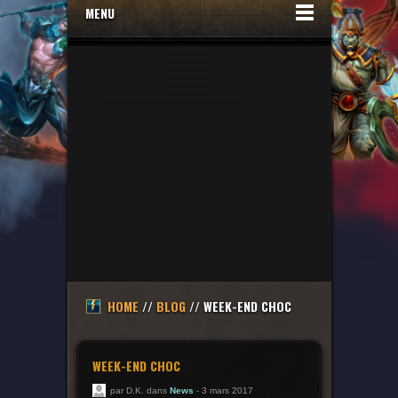
MENU
HOME
//
BLOG
// WEEK-END CHOC
WEEK-END CHOC
par D.K. dans
News
- 3 mars 2017