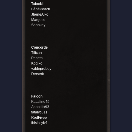
Tatookill
BébéPeach
JheneAiko
Margotte
Soonkay
Concorde
Tilican
Phaetal
Kogiko
valdeproboy
Derserk
Falcon
Kacaline45
Apocalix93
fatalyti611
RedFivee
thisissylv1