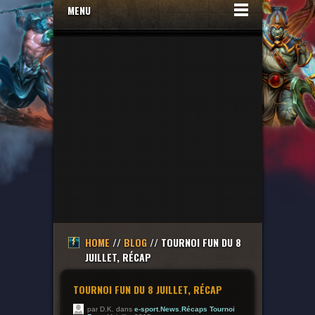
MENU
HOME
//
BLOG
// TOURNOI FUN DU 8
JUILLET, RÉCAP
TOURNOI FUN DU 8 JUILLET, RÉCAP
par D.K. dans
e-sport
,
News
,
Récaps Tournoi