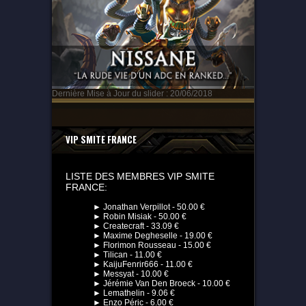
Dernière Mise à Jour du slider : 20/06/2018
VIP SMITE FRANCE
LISTE DES MEMBRES VIP SMITE
FRANCE:
► Jonathan Verpillot - 50.00 €
► Robin Misiak - 50.00 €
► Createcraft - 33.09 €
► Maxime Degheselle - 19.00 €
► Florimon Rousseau - 15.00 €
► Tilican - 11.00 €
► KaijuFenrir666 - 11.00 €
► Messyat - 10.00 €
► Jérémie Van Den Broeck - 10.00 €
► Lemathelin - 9.06 €
► Enzo Péric - 6.00 €