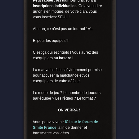
Petit rappel :
les tournois funs, sont à
inscriptions individuelles
. Cela veut dire
qu’on s’en moque, de votre clan, vous
vous inscrivez SEUL !
Ah non, ce n’est pas un tournoi 1v1.
Et pour les équipes ?
C’est ça qui est rigolo ! Vous aurez des
coéquipiers
au hasard
!
La mauvaise foi est évidemment permise
pour accuser la malchance et vos
coéquipiers de votre défaite.
Le mode de jeu ? Le nombre de joueurs
par équipe ? Les règles ? Le format ?
ON VERRA !
Vous pouvez venir
ICI, sur le forum de
Smite France
, afin de donner et
transmettre vos idées.