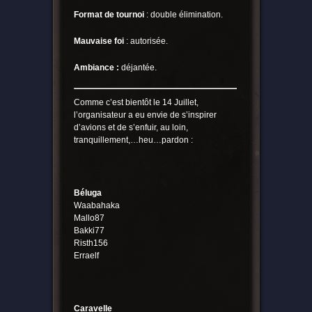
Format de tournoi
: double élimination.
Mauvaise foi
: autorisée.
Ambiance :
déjantée.
Comme c’est bientôt le 14 Juillet,
l’organisateur a eu envie de s’inspirer
d’avions et de s’enfuir, au loin,
tranquillement,…heu…pardon :
Béluga
Waabahaka
Mallo87
Bakki77
Risth156
Erraelf
Caravelle