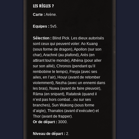
LES RÈGLES ?
Carte :
Arène.
Equipes :
5v5.
Sélection :
Blind Pick. Les dieux autorisés
sont ceux qui peuvent voler: Ao Kuang
(sous forme de dragon), Apollon (sur son
char), Arachné (au plafond), Arès (en
attirant tout le monde), Athéna (pour aller
sur son allié), Chronos (pendant qu’il
rembobine le temps), Freyja (avec ses
ailes, en l’air), Houyi (avant de retomber
violemment), Nezha (avec un ennemi dans
les bras), Nuwa (avant de faire pleuvoir),
R
ā
ma (en snipant), Ratatosk (quand il
n’est pas hors combat…ou sur ses
branches), Sun Wukong (sous forme
d’aigle), Thanatos (avant d’exécuter) et
Thor (avant de frapper).
Or de départ :
3000.
Niveau de départ :
2.