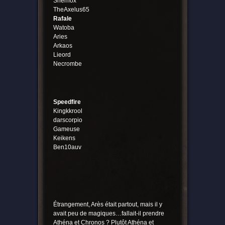
Shernox
TheAxelus65
Rafale
Watoba
Aries
Arkaos
Lieord
Necrombe
Speedfire
Kingkkrool
darscorpio
Gameuse
Keikens
Ben10auv
Étrangement, Arès était partout, mais il y
avait peu de magiques…fallait-il prendre
Athéna et Chronos ? Plutôt Athéna et