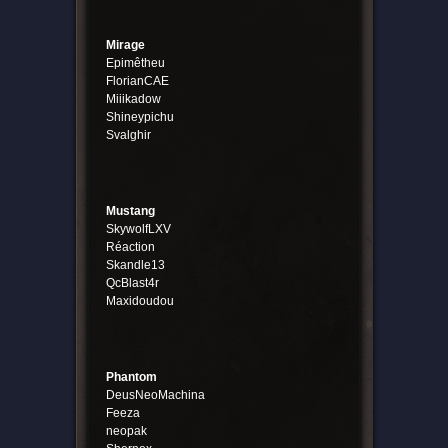
Mirage
Epimêtheu
FlorianCAE
Miiikadow
Shineypichu
Svalghir
Mustang
SkywolfLXV
Réaction
Skandle13
QcBlast4r
Maxidoudou
Phantom
DeusNeoMachina
Feeza
neopak