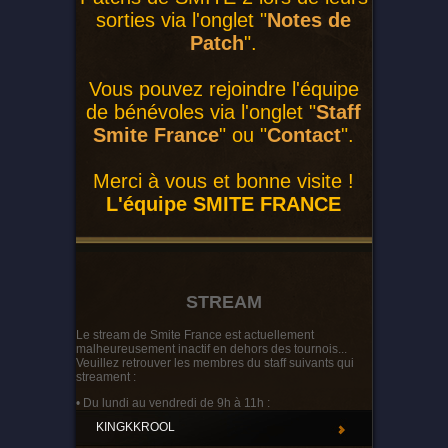
sorties via l'onglet "
Notes de
Patch
".
Vous pouvez rejoindre l'équipe
de bénévoles via l'onglet "
Staff
Smite France
" ou "
Contact
".
Merci à vous et bonne visite !
L'équipe SMITE FRANCE
STREAM
Le stream de Smite France est actuellement
malheureusement inactif en dehors des tournois...
Veuillez retrouver les membres du staff suivants qui
streament :
• Du lundi au vendredi de 9h à 11h :
KINGKKROOL