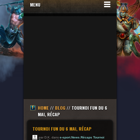
MENU
HOME
//
BLOG
// TOURNOI FUN DU 6
MAI, RÉCAP
TOURNOI FUN DU 6 MAI, RÉCAP
par D.K. dans
e-sport
,
News
,
Récaps Tournoi