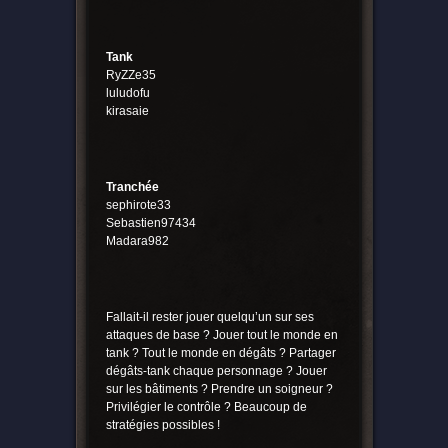
Tank
RyZZe35
luludofu
kirasaie
Tranchée
sephirote33
Sebastien97434
Madara982
Fallait-il rester jouer quelqu’un sur ses
attaques de base ? Jouer tout le monde en
tank ? Tout le monde en dégâts ? Partager
dégâts-tank chaque personnage ? Jouer
sur les bâtiments ? Prendre un soigneur ?
Privilégier le contrôle ? Beaucoup de
stratégies possibles !