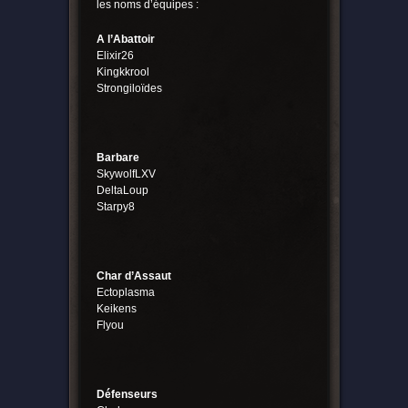
les noms d’équipes :
A l’Abattoir
Elixir26
Kingkkrool
Strongiloïdes
Barbare
SkywolfLXV
DeltaLoup
Starpy8
Char d’Assaut
Ectoplasma
Keikens
Flyou
Défenseurs