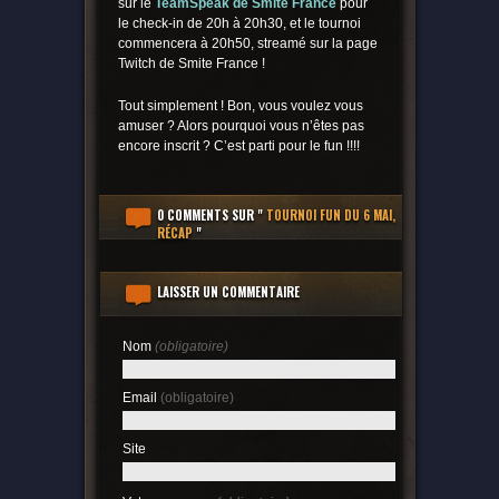
sur le
TeamSpeak de Smite France
pour
le check-in de 20h à 20h30, et le tournoi
commencera à 20h50, streamé sur la page
Twitch de Smite France !
Tout simplement ! Bon, vous voulez vous
amuser ? Alors pourquoi vous n’êtes pas
encore inscrit ? C’est parti pour le fun !!!!
0 COMMENTS
SUR "
TOURNOI FUN DU 6 MAI,
RÉCAP
"
LAISSER UN COMMENTAIRE
Nom
(obligatoire)
Email
(obligatoire)
Site