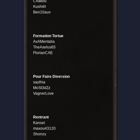
Chakou
Kushiël
Ben10auv
Formation Tortue
AvAMentalia
TheAxelus65
FlorianCAE
Pour Faire Diversion
saylhia
MoSt3dZz
VagnerLove
Rentrant
Kansei
maxou43120
Shonzu