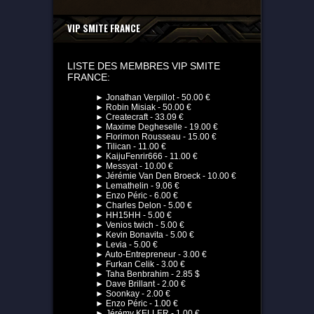
VIP SMITE FRANCE
LISTE DES MEMBRES VIP SMITE
FRANCE:
► Jonathan Verpillot - 50.00 €
► Robin Misiak - 50.00 €
► Createcraft - 33.09 €
► Maxime Degheselle - 19.00 €
► Florimon Rousseau - 15.00 €
► Tilican - 11.00 €
► KaijuFenrir666 - 11.00 €
► Messyat - 10.00 €
► Jérémie Van Den Broeck - 10.00 €
► Lemathelin - 9.06 €
► Enzo Péric - 6.00 €
► Charles Delon - 5.00 €
► HH15HH - 5.00 €
► Venios twich - 5.00 €
► Kevin Bonavita - 5.00 €
► Levia - 5.00 €
► Auto-Entrepreneur - 3.00 €
► Furkan Celik - 3.00 €
► Taha Benbrahim - 2.85 $
► Dave Brillant - 2.00 €
► Soonkay - 2.00 €
► Enzo Péric - 1.00 €
► Jérémy KELLER - 1.00 €