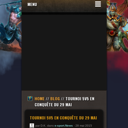
MENU
HOME
//
BLOG
// TOURNOI 5V5 EN
CONQUÊTE DU 29 MAI
TOURNOI 5V5 EN CONQUÊTE DU 29 MAI
par D.K. dans
e-sport
,
News
- 28 mai 2015