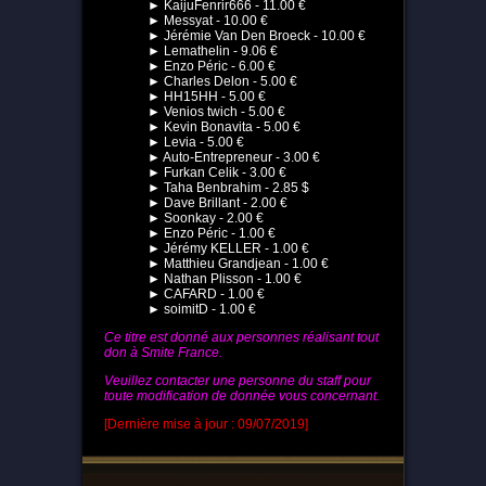
► KaijuFenrir666 - 11.00 €
► Messyat - 10.00 €
► Jérémie Van Den Broeck - 10.00 €
► Lemathelin - 9.06 €
► Enzo Péric - 6.00 €
► Charles Delon - 5.00 €
► HH15HH - 5.00 €
► Venios twich - 5.00 €
► Kevin Bonavita - 5.00 €
► Levia - 5.00 €
► Auto-Entrepreneur - 3.00 €
► Furkan Celik - 3.00 €
► Taha Benbrahim - 2.85 $
► Dave Brillant - 2.00 €
► Soonkay - 2.00 €
► Enzo Péric - 1.00 €
► Jérémy KELLER - 1.00 €
► Matthieu Grandjean - 1.00 €
► Nathan Plisson - 1.00 €
► CAFARD - 1.00 €
► soimitD - 1.00 €
Ce titre est donné aux personnes réalisant tout
don à Smite France.
Veuillez contacter une personne du staff pour
toute modification de donnée vous concernant.
[Dernière mise à jour : 09/07/2019]