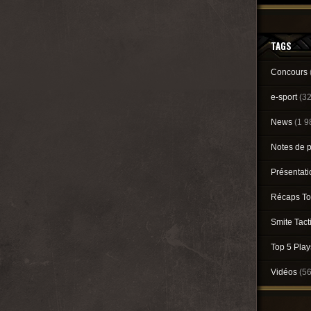
TAGS
Concours
e-sport
(3
News
(1 9
Notes de 
Présentat
Récaps To
Smite Tact
Top 5 Pla
Vidéos
(5