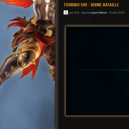
TOURNOI 5V5 : DIVINE BATAILLE
par D.K. dans
e-sport
,
News
- 9 mai 2025