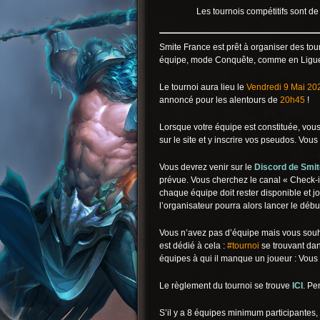
Les tournois compétitifs sont de
Smite France est prêt à organiser des tour
équipe, mode Conquête, comme en Ligue
Le tournoi aura lieu le
Vendredi 9 Mai 20
annoncé pour les alentours de
20h45
!
Lorsque votre équipe est constituée, vous
sur le site et y inscrire vos pseudos. Vous
Vous devrez venir sur le
Discord de Smit
prévue. Vous cherchez le canal « Check-i
chaque équipe doit rester disponible et j
l’organisateur pourra alors lancer le début
Vous n’avez pas d’équipe mais vous souha
est dédié à cela :
#tournoi
se trouvant da
équipes à qui il manque un joueur : Vous 
Le règlement du tournoi se trouve
ICI
. Pe
S’il y a 8 équipes minimum participantes