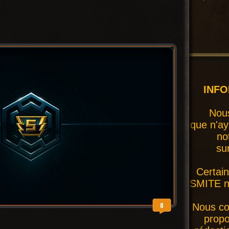
INF
Nous
que n'ay
no
su
Certai
SMITE ne
0
Nous co
prop