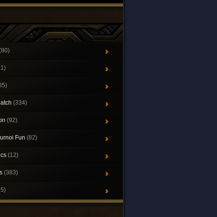
(80)
21)
85)
patch
(334)
ion
(92)
urnoi Fun
(82)
ics
(12)
ys
(383)
65)