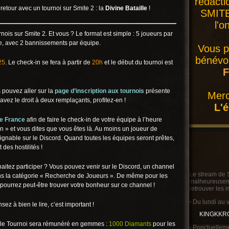
rédacti
 retour avec un tournoi sur Smite 2 : la
Divine Bataille
!
SMITE 
l'o
nois sur Smite 2. Et vous ? Le format est simple : 5 joueurs par
, avec 2 bannissements par équipe.
Vous p
bénévol
25
. Le check-in se fera à partir de
20h
et le début du tournoi est
F
 pouvez aller sur la
page d’inscription aux tournois
présente
Merc
 avez le droit à deux remplaçants, profitez-en !
L'
e France
afin de faire le check-in de votre équipe à l’heure
n » et vous dites que vous êtes là. Au moins un joueur de
oignable sur le Discord. Quand toutes les équipes seront prêtes,
 des hostilités !
itez participer ? Vous pouvez venir sur le Discord, un channel
Le stream de 
ns la catégorie « Recherche de Joueurs ». De même pour les
malheureusemen
pourrez peut-être trouver votre bonheur sur ce channel !
retrouver les 
• Du lundi au 
nsez à bien le lire, c’est important !
KINGKKR
, le Tournoi sera rémunéré en gemmes :
1000 Diamants
pour les
• Ponctuelleme