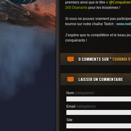
premiers ainsi que le titre «
@Conquérant
200 Diamants
pour les troisièmes !
Si vous ne pouvez vraiment pas participer
tournoi sur notre chaîne Twitch :
www.twit
J’espère que la compétition et le beau j
conquérants !
0 COMMENTS
SUR "
TOURNOI 5V
LAISSER UN COMMENTAIRE
Nom
(obligatoire)
Email
(obligatoire)
Site