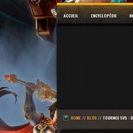
ACCUEIL
ENCYCLOPÉDIE
N
HOME
//
BLOG
// TOURNOI 5V5 : D