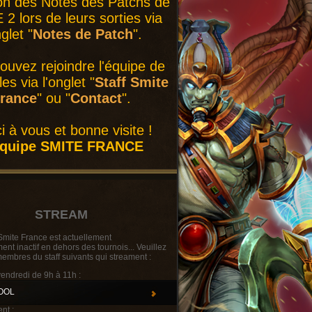
on des Notes des Patchs de
2 lors de leurs sorties via
nglet "
Notes de Patch
".
ouvez rejoindre l'équipe de
es via l'onglet "
Staff Smite
rance
" ou "
Contact
".
i à vous et bonne visite !
équipe SMITE FRANCE
STREAM
Smite France est actuellement
t inactif en dehors des tournois... Veuillez
membres du staff suivants qui streament :
vendredi de 9h à 11h :
OOL
nt :