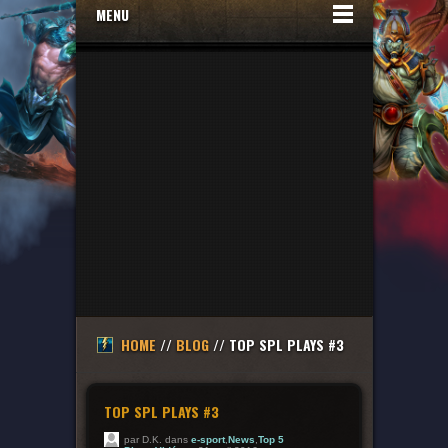
MENU
HOME
//
BLOG
// TOP SPL PLAYS #3
TOP SPL PLAYS #3
par D.K. dans
e-sport
,
News
,
Top 5