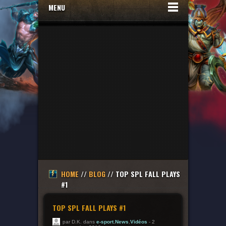
MENU
HOME
//
BLOG
// TOP SPL FALL PLAYS
#1
TOP SPL FALL PLAYS #1
par D.K. dans
e-sport
,
News
,
Vidéos
- 2