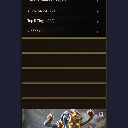
Récaps Tournoi Fun
(82)
Smite Tactics
(12)
Top 5 Plays
(383)
Vidéos
(565)