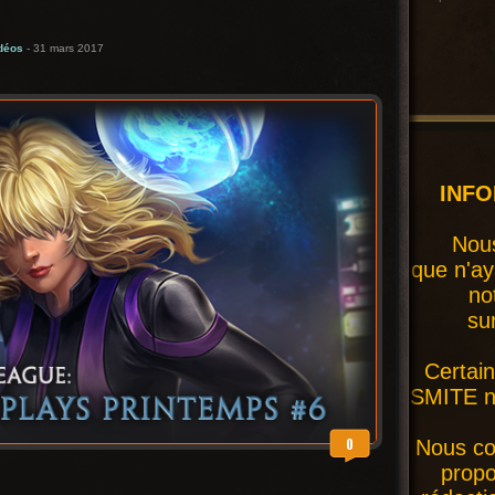
déos
- 31 mars 2017
INF
Nous
que n'ay
no
su
Certai
SMITE ne
0
Nous co
prop