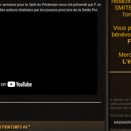
rédacti
e semaine pour le Split du Printemps nous est présenté par F. et
SMITE 
les actions réalisées par les joueurs pros lors de la Smite Pro
l'o
Vous p
bénévol
F
Merc
L'
Le stream de 
malheureusemen
retrouver les 
• Du lundi au 
KINGKKR
U PRINTEMPS #6
"
• Ponctuelleme