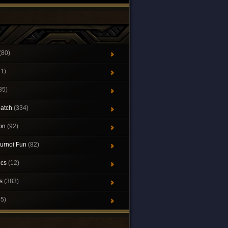
(80)
21)
85)
patch
(334)
ion
(92)
urnoi Fun
(82)
ics
(12)
ys
(383)
65)