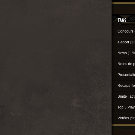
TAGS
Concours
e-sport
(3
News
(1 9
Notes de 
Présentat
Récaps To
Smite Tact
Top 5 Pla
Vidéos
(5