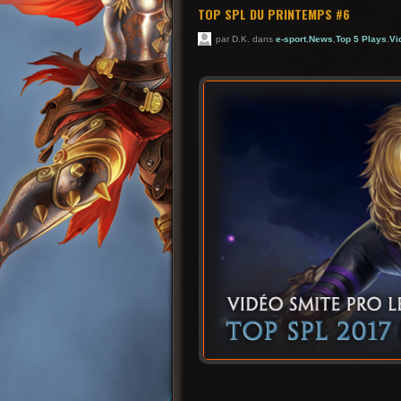
TOP SPL DU PRINTEMPS #6
par D.K. dans
e-sport
,
News
,
Top 5 Plays
,
Vi