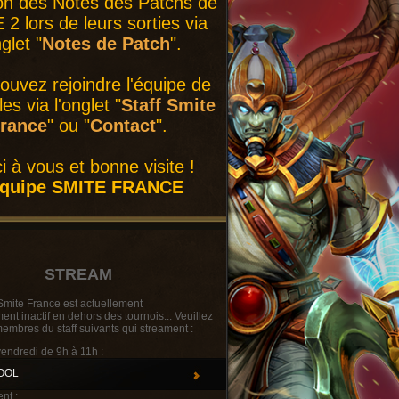
on des Notes des Patchs de
2 lors de leurs sorties via
nglet "
Notes de Patch
".
ouvez rejoindre l'équipe de
es via l'onglet "
Staff Smite
rance
" ou "
Contact
".
i à vous et bonne visite !
équipe SMITE FRANCE
STREAM
Smite France est actuellement
t inactif en dehors des tournois... Veuillez
membres du staff suivants qui streament :
vendredi de 9h à 11h :
OOL
nt :