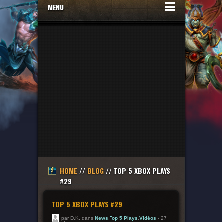
MENU
HOME
//
BLOG
// TOP 5 XBOX PLAYS
#29
TOP 5 XBOX PLAYS #29
par D.K. dans
News
,
Top 5 Plays
,
Vidéos
- 27