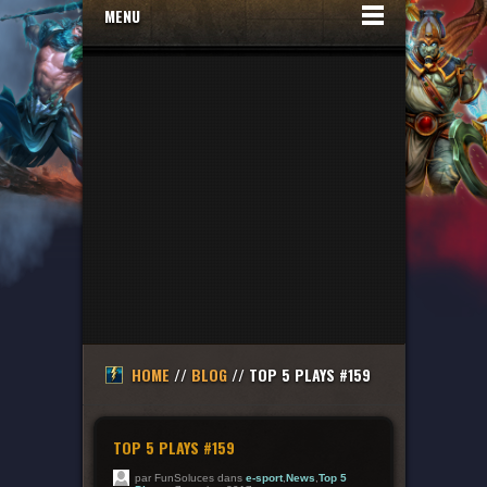
MENU
HOME
//
BLOG
// TOP 5 PLAYS #159
TOP 5 PLAYS #159
par FunSoluces dans
e-sport
,
News
,
Top 5