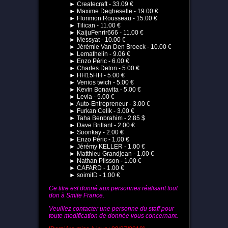
► Createcraft - 33.09 €
► Maxime Degheselle - 19.00 €
► Florimon Rousseau - 15.00 €
► Tilican - 11.00 €
► KaijuFenrir666 - 11.00 €
► Messyat - 10.00 €
► Jérémie Van Den Broeck - 10.00 €
► Lemathelin - 9.06 €
► Enzo Péric - 6.00 €
► Charles Delon - 5.00 €
► HH15HH - 5.00 €
► Venios twich - 5.00 €
► Kevin Bonavita - 5.00 €
► Levia - 5.00 €
► Auto-Entrepreneur - 3.00 €
► Furkan Celik - 3.00 €
► Taha Benbrahim - 2.85 $
► Dave Brillant - 2.00 €
► Soonkay - 2.00 €
► Enzo Péric - 1.00 €
► Jérémy KELLER - 1.00 €
► Matthieu Grandjean - 1.00 €
► Nathan Plisson - 1.00 €
► CAFARD - 1.00 €
► soimitD - 1.00 €
Ce titre est donné aux personnes réalisant tout
don à Smite France.
Veuillez contacter une personne du staff pour
toute modification de donnée vous concernant.