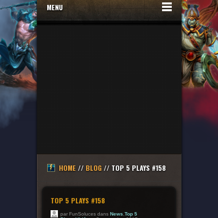
MENU
HOME
//
BLOG
// TOP 5 PLAYS #158
TOP 5 PLAYS #158
par FunSoluces dans
News
,
Top 5