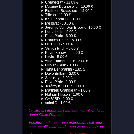
► Createcraft - 33.09 €
► Maxime Degheselle - 19.00 €
► Florimon Rousseau - 15.00 €
► Tilican - 11.00 €
► KaijuFenrir666 - 11.00 €
► Messyat - 10.00 €
► Jérémie Van Den Broeck - 10.00 €
► Lemathelin - 9.06 €
► Enzo Péric - 6.00 €
► Charles Delon - 5.00 €
► HH15HH - 5.00 €
► Venios twich - 5.00 €
► Kevin Bonavita - 5.00 €
► Levia - 5.00 €
► Auto-Entrepreneur - 3.00 €
► Furkan Celik - 3.00 €
► Taha Benbrahim - 2.85 $
► Dave Brillant - 2.00 €
► Soonkay - 2.00 €
► Enzo Péric - 1.00 €
► Jérémy KELLER - 1.00 €
► Matthieu Grandjean - 1.00 €
► Nathan Plisson - 1.00 €
► CAFARD - 1.00 €
► soimitD - 1.00 €
Ce titre est donné aux personnes réalisant tout
don à Smite France.
Veuillez contacter une personne du staff pour
toute modification de donnée vous concernant.