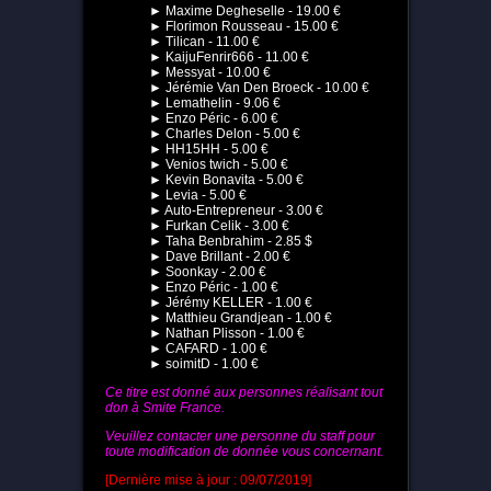
► Maxime Degheselle - 19.00 €
► Florimon Rousseau - 15.00 €
► Tilican - 11.00 €
► KaijuFenrir666 - 11.00 €
► Messyat - 10.00 €
► Jérémie Van Den Broeck - 10.00 €
► Lemathelin - 9.06 €
► Enzo Péric - 6.00 €
► Charles Delon - 5.00 €
► HH15HH - 5.00 €
► Venios twich - 5.00 €
► Kevin Bonavita - 5.00 €
► Levia - 5.00 €
► Auto-Entrepreneur - 3.00 €
► Furkan Celik - 3.00 €
► Taha Benbrahim - 2.85 $
► Dave Brillant - 2.00 €
► Soonkay - 2.00 €
► Enzo Péric - 1.00 €
► Jérémy KELLER - 1.00 €
► Matthieu Grandjean - 1.00 €
► Nathan Plisson - 1.00 €
► CAFARD - 1.00 €
► soimitD - 1.00 €
Ce titre est donné aux personnes réalisant tout
don à Smite France.
Veuillez contacter une personne du staff pour
toute modification de donnée vous concernant.
[Dernière mise à jour : 09/07/2019]