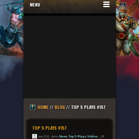
MENU
HOME
//
BLOG
// TOP 5 PLAYS #157
TOP 5 PLAYS #157
par D.K. dans
News
,
Top 5 Plays
,
Vidéos
- 19