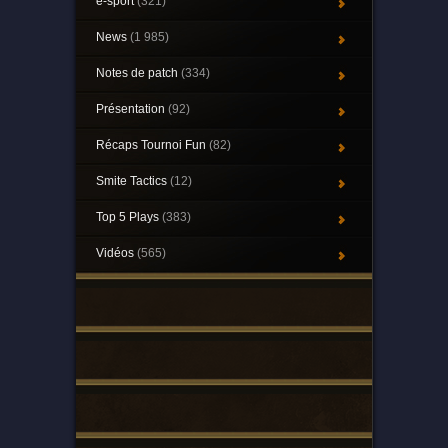
e-sport
(321)
News
(1 985)
Notes de patch
(334)
Présentation
(92)
Récaps Tournoi Fun
(82)
Smite Tactics
(12)
Top 5 Plays
(383)
Vidéos
(565)