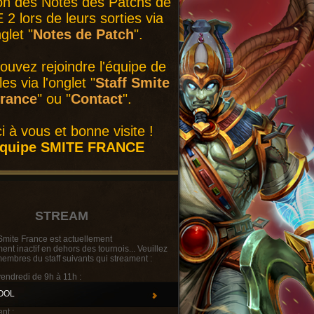
on des Notes des Patchs de
2 lors de leurs sorties via
nglet "
Notes de Patch
".
ouvez rejoindre l'équipe de
es via l'onglet "
Staff Smite
rance
" ou "
Contact
".
i à vous et bonne visite !
équipe SMITE FRANCE
STREAM
Smite France est actuellement
t inactif en dehors des tournois... Veuillez
membres du staff suivants qui streament :
vendredi de 9h à 11h :
OOL
nt :