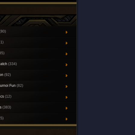
(80)
21)
85)
patch
(334)
ion
(92)
urnoi Fun
(82)
ics
(12)
ys
(383)
65)