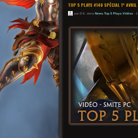
TOP 5 PLAYS #148 SPÉCIAL 1° AVRIL
par D.K. dans
News
,
Top 5 Plays
,
Vidéos
- 1