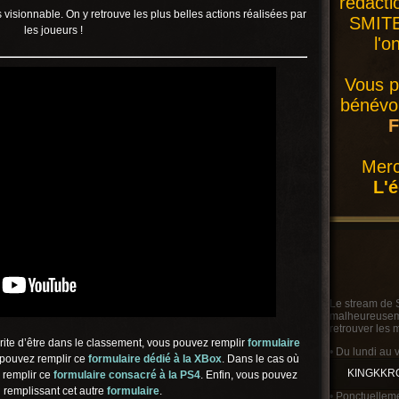
rédacti
 visionnable. On y retrouve les plus belles actions réalisées par
SMITE 
les joueurs !
l'o
Vous p
bénévol
F
Merc
L'
Le stream de 
malheureusemen
retrouver les 
ite d’être dans le classement, vous pouvez remplir
formulaire
• Du lundi au 
 pouvez remplir ce
form
ulaire dédié à la XBox
. Dans le cas où
KINGKKR
 remplir ce
formulaire consacré à la PS4
. Enfin, vous pouvez
n remplissant cet autre
formulaire
.
• Ponctuelleme