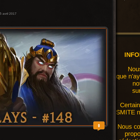
5 avril 2017
INF
Nous
que n'ay
no
su
Certai
SMITE ne
0
Nous co
prop