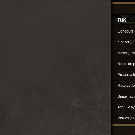
TAGS
Concours
e-sport
(3
News
(1 9
Notes de 
Présentat
Récaps To
Smite Tact
Top 5 Pla
Vidéos
(5