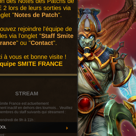
on des Notes des Patchs de
2 lors de leurs sorties via
nglet "
Notes de Patch
".
ouvez rejoindre l'équipe de
es via l'onglet "
Staff Smite
rance
" ou "
Contact
".
i à vous et bonne visite !
équipe SMITE FRANCE
STREAM
Smite France est actuellement
t inactif en dehors des tournois... Veuillez
membres du staff suivants qui streament :
vendredi de 9h à 11h :
OOL
nt :