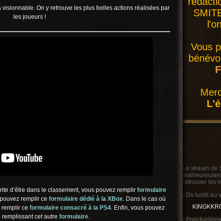
rédacti
 visionnable. On y retrouve les plus belles actions réalisées par
SMITE 
les joueurs !
l'o
Vous p
bénévol
F
Merc
L'
Le stream de 
malheureusemen
retrouver les 
ite d’être dans le classement, vous pouvez remplir
formulaire
• Du lundi au 
 pouvez remplir ce
form
ulaire dédié à la XBox
. Dans le cas où
KINGKKR
 remplir ce
formulaire consacré à la PS4
. Enfin, vous pouvez
n remplissant cet autre
formulaire
.
• Ponctuelleme