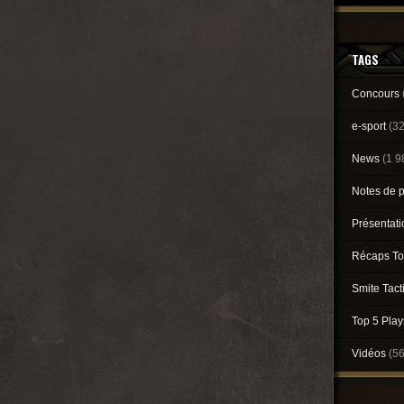
TAGS
Concours
e-sport
(3
News
(1 9
Notes de 
Présentat
Récaps To
Smite Tact
Top 5 Pla
Vidéos
(5