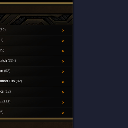
(80)
21)
85)
patch
(334)
ion
(92)
urnoi Fun
(82)
ics
(12)
ys
(383)
65)