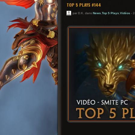
TOP 5 PLAYS #144
par D.K. dans
News
,
Top 5 Plays
,
Vidéos
- 2