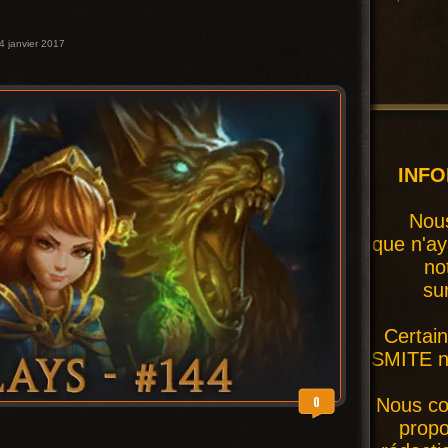
4 janvier 2017
INF
Nous
que n'ay
no
su
Certai
SMITE ne
0
Nous co
prop