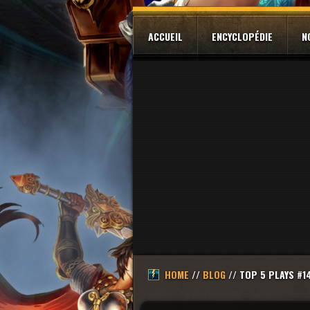
ACCUEIL
ENCYCLOPÉDIE
N
HOME
//
BLOG
// TOP 5 PLAYS #1