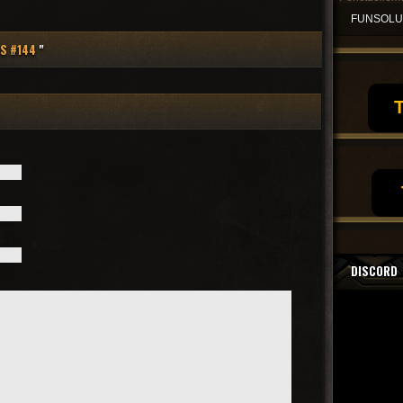
FUNSOL
YS #144
"
T
DISCORD