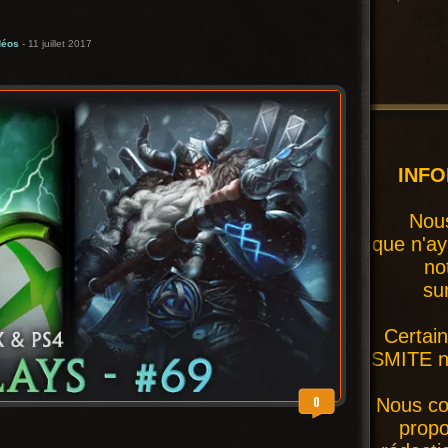
déos
- 11 juillet 2017
INF
Nous
que n'ay
no
su
Certai
SMITE ne
0
Nous co
prop