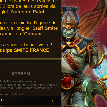
on des Notes des Patchs de
2 lors de leurs sorties via
nglet "
Notes de Patch
".
ouvez rejoindre l'équipe de
es via l'onglet "
Staff Smite
rance
" ou "
Contact
".
i à vous et bonne visite !
équipe SMITE FRANCE
STREAM
Smite France est actuellement
t inactif en dehors des tournois... Veuillez
membres du staff suivants qui streament :
vendredi de 9h à 11h :
OOL
nt :