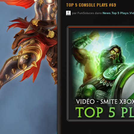
TOP 5 CONSOLE PLAYS #69
par FunSoluces dans
News
,
Top 5 Plays
,
Vi