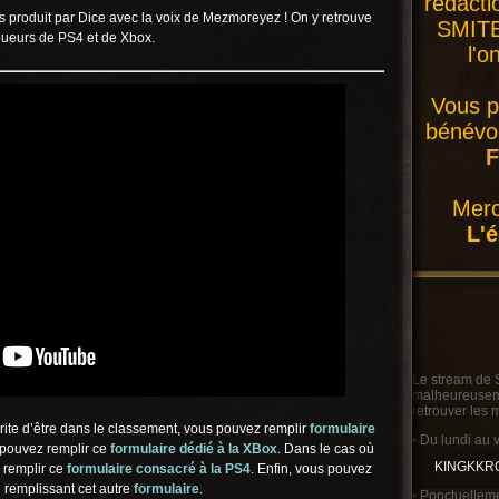
rédacti
 produit par Dice avec la voix de Mezmoreyez ! On y retrouve
SMITE 
joueurs de PS4 et de Xbox.
l'o
Vous p
bénévol
F
Merc
L'
Le stream de 
malheureusemen
retrouver les 
ite d’être dans le classement, vous pouvez remplir
formulaire
• Du lundi au 
 pouvez remplir ce
form
ulaire dédié à la XBox
. Dans le cas où
KINGKKR
 remplir ce
formulaire consacré à la PS4
. Enfin, vous pouvez
n remplissant cet autre
formulaire
.
• Ponctuelleme