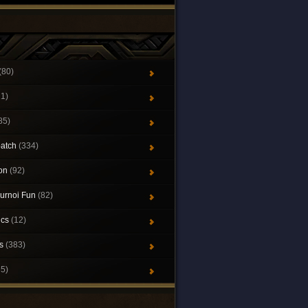
(80)
21)
85)
patch
(334)
ion
(92)
urnoi Fun
(82)
ics
(12)
ys
(383)
65)