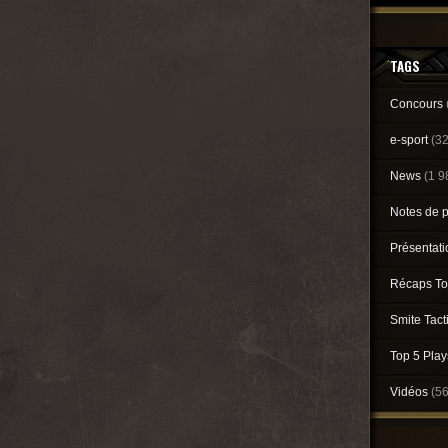
TAGS
Concours
e-sport
(3
News
(1 9
Notes de 
Présentat
Récaps To
Smite Tact
Top 5 Pla
Vidéos
(5