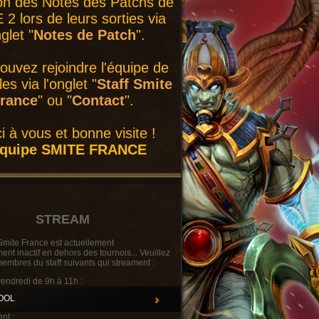
on des Notes des Patchs de
2 lors de leurs sorties via
nglet "
Notes de Patch
".
ouvez rejoindre l'équipe de
es via l'onglet "
Staff Smite
rance
" ou "
Contact
".
i à vous et bonne visite !
équipe SMITE FRANCE
STREAM
Smite France est actuellement
t inactif en dehors des tournois... Veuillez
membres du staff suivants qui streament :
vendredi de 9h à 11h :
OOL
nt :