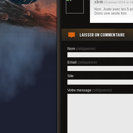
z3r4t
23 janvier 2016 at 1
Non. Juste avec les 5 pr
Donc une seule fois.
LAISSER UN COMMENTAIRE
Nom
(obligatoire)
Email
(obligatoire)
Site
Votre message
(obligatoire)