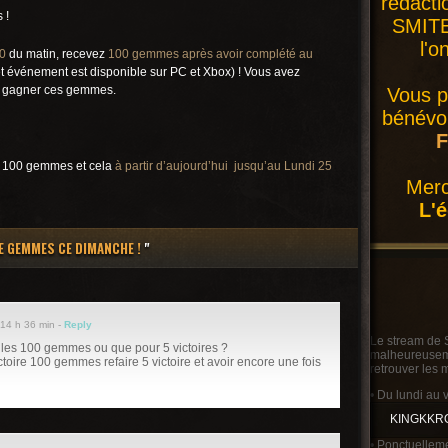
rédacti
 !
SMITE 
l'o
00
du matin, recevez
100 gemmes après avoir complété au
t événement est disponible sur PC et Xbox) ! Vous avez
r gagner ces gemmes.
Vous p
bénévol
F
it 100 gemmes et cela
à partir d’aujourd’hui jusqu’au Lundi 25
Merc
L'
E GEMMES CE DIMANCHE !
"
 14 h 36 min -
Reply
Le stream de 
es les 100 gemmes ou que pour 5 victoires ?
malheureusemen
ctoire 100 gemmes refaire 5 victoire et avoir encore une fois
retrouver les 
• Du lundi au 
KINGKKR
• Ponctuelleme