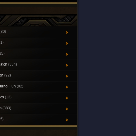
(80)
21)
85)
patch
(334)
ion
(92)
urnoi Fun
(82)
ics
(12)
ys
(383)
65)