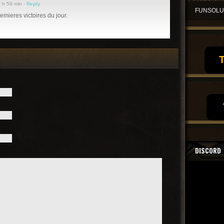
4 h 59 min -
Reply
FUNSOL
emieres victoires du jour.
T
DISCORD