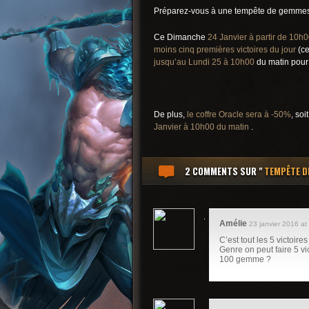
Préparez-vous à une tempête de gemmes
Ce Dimanche
24 Janvier à partir de 10h
moins cinq premières victoires du jour
(ce
jusqu’au Lundi 25 à 10h00
du matin pou
De plus,
le coffre Oracle
sera à -50%
, so
Janvier à 10h00 du matin
.
2 COMMENTS
SUR "
TEMPÊTE D
Amélie
23 janvier 2016 at
C’est tout les 5 victoir
Genre on peut faire 5 vi
100 gemme ?