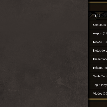
TAGS
Concours
e-sport
(3
News
(1 9
Notes de 
Présentat
Récaps To
Smite Tact
Top 5 Pla
Vidéos
(5