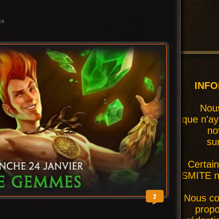
16
INF
Nous
que n'ay
no
su
Certai
SMITE ne
2
Nous co
prop