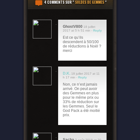
4 COMMENTS
SUR "
SOLDES DE GEMMES
"
GhostV800
18 juillet
2017 at 5 h 51 min -
Reply
Est ce qu’ils
descendent à 50/100
de réductions à Noël ?
merci
D.K.
18 juillet 2017 at 11
h 17 min -
Reply
Non, ce n’est jamais
arrivé. On peut avoir
des Gemmes en plus
pour le même prix ou
33% de réduction sur
les Gemmes. Seul le
God Pack a été moitié
prix.
Sacha
2 août 2018 at 20