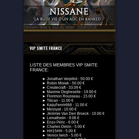
Dernière Mise à Jour du slider : 20/06/2018
VIP SMITE FRANCE
LISTE DES MEMBRES VIP SMITE
FRANCE:
► Jonathan Verpillot - 50.00 €
► Robin Misiak - 50.00 €
► Createcraft - 33.09 €
► Maxime Degheselle - 19.00 €
► Florimon Rousseau - 15.00 €
► Tilican - 11.00 €
► KaijuFenrir666 - 11.00 €
► Messyat - 10.00 €
► Jérémie Van Den Broeck - 10.00 €
► Lemathelin - 9.06 €
► Enzo Péric - 6.00 €
► Charles Delon - 5.00 €
► HH15HH - 5.00 €
► Venios twich - 5.00 €