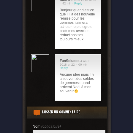
h 42 min -
Reply
Bonjour quand est ce
que il i a des nouvelle
remise pour les
gemmes’ jaimerai
acheter le plus gros
pack mes avec les
réductions ses
toujours mieux
FunSoluces
4 août
2018 at 22 h 00 min -
Reply
Aucune idée mais il y
a souvent des soldes
de gemmes quand
arrivent Noël à mon
souvenir
LAISSER UN COMMENTAIRE
Nom
(obligatoire)