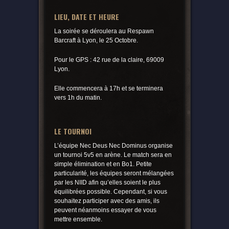
LIEU, DATE ET HEURE
La soirée se déroulera au Respawn
Barcraft à Lyon, le 25 Octobre.
Pour le GPS : 42 rue de la claire, 69009
Lyon.
Elle commencera à 17h et se terminera
vers 1h du matin.
LE TOURNOI
L’équipe Nec Deus Nec Dominus organise
un tournoi 5v5 en arène. Le match sera en
simple élimination et en Bo1. Petite
particularité, les équipes seront mélangées
par les NIID afin qu’elles soient le plus
équilibrées possible. Cependant, si vous
souhaitez participer avec des amis, ils
peuvent néanmoins essayer de vous
mettre ensemble.