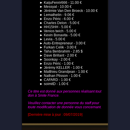
► KaijuFenrir666 - 11.00 €
► Messyat - 10.00 €
► Jérémie Van Den Broeck - 10.00 €
► Lemathelin - 9.06 €
► Enzo Péric - 6.00 €
► Charles Delon - 5.00 €
► HH15HH - 5.00 €
► Venios twich - 5.00 €
► Kevin Bonavita - 5.00 €
► Levia - 5.00 €
► Auto-Entrepreneur - 3.00 €
► Furkan Celik - 3.00 €
► Taha Benbrahim - 2.85 $
► Dave Brillant - 2.00 €
► Soonkay - 2.00 €
► Enzo Péric - 1.00 €
► Jérémy KELLER - 1.00 €
► Matthieu Grandjean - 1.00 €
► Nathan Plisson - 1.00 €
► CAFARD - 1.00 €
► soimitD - 1.00 €
Ce titre est donné aux personnes réalisant tout
don à Smite France.
Veuillez contacter une personne du staff pour
toute modification de donnée vous concernant.
[Dernière mise à jour : 09/07/2019]