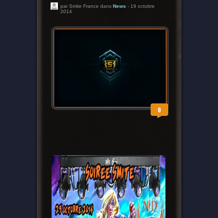
par Smite France dans
News
- 19 octobre
2014
0