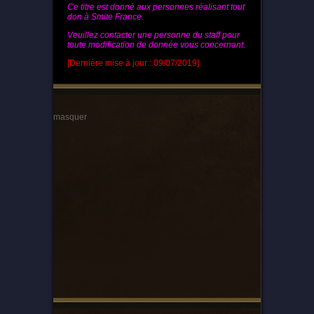
Ce titre est donné aux personnes réalisant tout
don à Smite France.
Veuillez contacter une personne du staff pour
toute modification de donnée vous concernant.
[Dernière mise à jour : 09/07/2019]
masquer