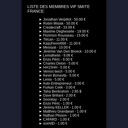
LISTE DES MEMBRES VIP SMITE
FRANCE:
► Jonathan Verpillot - 50.00 €
► Robin Misiak - 50.00 €
► Createcraft - 33.09 €
► Maxime Degheselle - 19.00 €
► Florimon Rousseau - 15.00 €
► Tilican - 11.00 €
► KaijuFenrir666 - 11.00 €
► Messyat - 10.00 €
► Jérémie Van Den Broeck - 10.00 €
► Lemathelin - 9.06 €
► Enzo Péric - 6.00 €
► Charles Delon - 5.00 €
► HH15HH - 5.00 €
► Venios twich - 5.00 €
► Kevin Bonavita - 5.00 €
► Levia - 5.00 €
► Auto-Entrepreneur - 3.00 €
► Furkan Celik - 3.00 €
► Taha Benbrahim - 2.85 $
► Dave Brillant - 2.00 €
► Soonkay - 2.00 €
► Enzo Péric - 1.00 €
► Jérémy KELLER - 1.00 €
► Matthieu Grandjean - 1.00 €
► Nathan Plisson - 1.00 €
► CAFARD - 1.00 €
► soimitD - 1.00 €