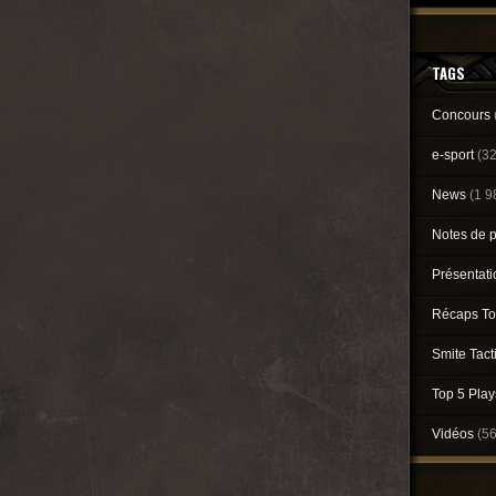
TAGS
Concours
e-sport
(3
News
(1 9
Notes de 
Présentat
Récaps To
Smite Tact
Top 5 Pla
Vidéos
(5