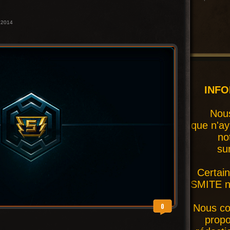
 2014
INF
Nous
que n'ay
no
su
Certai
SMITE ne
0
Nous co
prop