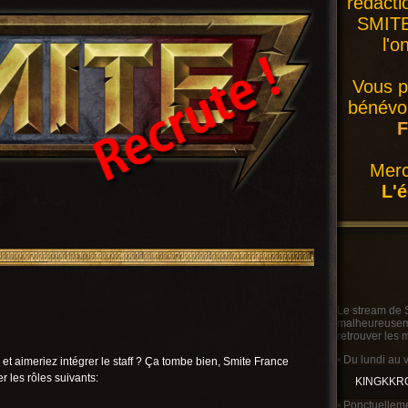
rédacti
SMITE 
l'o
Vous p
bénévol
F
Merc
L'
Le stream de 
malheureusemen
retrouver les 
• Du lundi au 
 aimeriez intégrer le staff ? Ça tombe bien, Smite France
 les rôles suivants:
KINGKKR
• Ponctuelleme