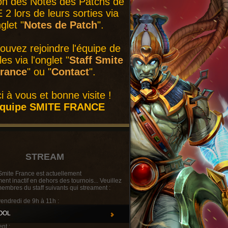
on des Notes des Patchs de
2 lors de leurs sorties via
nglet "
Notes de Patch
".
ouvez rejoindre l'équipe de
es via l'onglet "
Staff Smite
rance
" ou "
Contact
".
i à vous et bonne visite !
équipe SMITE FRANCE
STREAM
Smite France est actuellement
t inactif en dehors des tournois... Veuillez
membres du staff suivants qui streament :
vendredi de 9h à 11h :
OOL
nt :