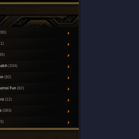
(80)
21)
85)
patch
(334)
ion
(92)
urnoi Fun
(82)
ics
(12)
ys
(383)
65)