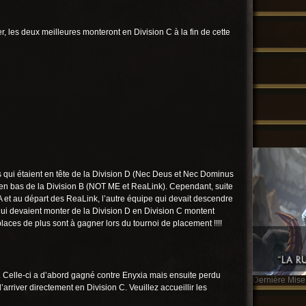
les deux meilleures monteront en Division C à la fin de cette
s qui étaient en tête de la Division D (Nec Deus et Nec Dominus
t en bas de la Division B (NOT ME et ReaLink). Cependant, suite
 A et au départ des ReaLink, l’autre équipe qui devait descendre
ui devaient monter de la Division D en Division C montent
laces de plus sont à gagner lors du tournoi de placement !!!!
elle-ci a d’abord gagné contre Enyxia mais ensuite perdu
Dernière Mise 
rriver directement en Division C. Veuillez accueillir les