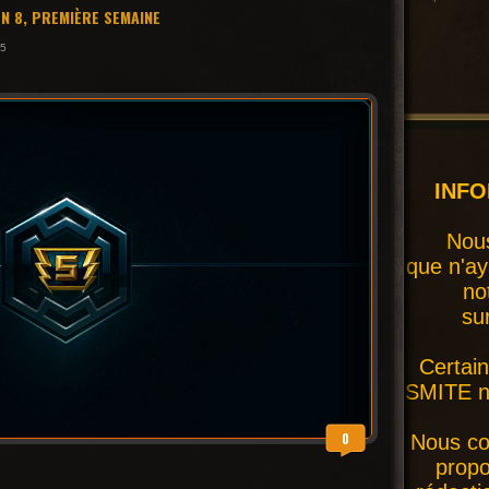
N 8, PREMIÈRE SEMAINE
15
INF
Nous
que n'ay
no
su
Certai
SMITE ne
0
Nous co
prop