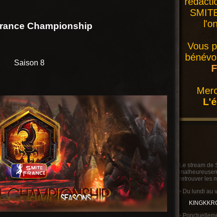
rédacti
SMITE 
l'o
France Championship
Vous p
bénévol
Saison 8
F
Merc
L'
Le stream de 
malheureusemen
retrouver les 
• Du lundi au 
KINGKKR
• Ponctuelleme