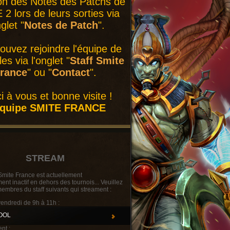
on des Notes des Patchs de
2 lors de leurs sorties via
nglet "
Notes de Patch
".
ouvez rejoindre l'équipe de
es via l'onglet "
Staff Smite
rance
" ou "
Contact
".
i à vous et bonne visite !
équipe SMITE FRANCE
STREAM
Smite France est actuellement
t inactif en dehors des tournois... Veuillez
membres du staff suivants qui streament :
vendredi de 9h à 11h :
OOL
nt :