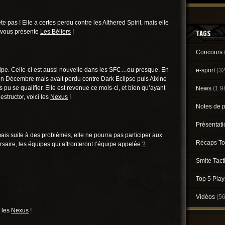
e pas ! Elle a certes perdu contre les Althered Spirit, mais elle
e vous présente
Les Béliers
!
TAGS
Concours
ipe. Celle-ci est aussi nouvelle dans les SFC…ou presque. En
e-sport
(3
6 en Décembre mais avait perdu contre Dark Eclipse puis Aixine
 pu se qualifier. Elle est revenue ce mois-ci, et bien qu’ayant
News
(1 9
structor, voici les
Nexus
!
Notes de 
Présentat
ais suite à des problèmes, elle ne pourra pas participer aux
Récaps To
rsaire, les équipes qui affronteront l’équipe appelée
?
Smite Tact
Top 5 Pla
Vidéos
(5
 les
Nexus
!