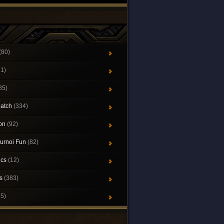
(80)
21)
85)
patch
(334)
ion
(92)
urnoi Fun
(82)
ics
(12)
ys
(383)
65)