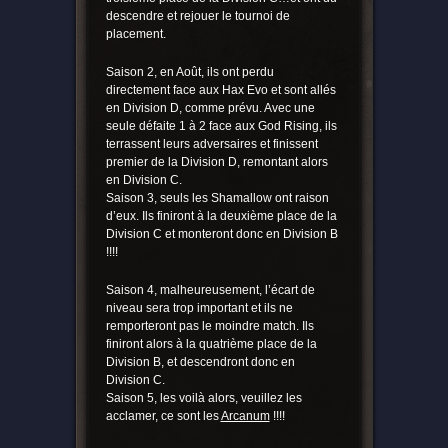
descendre et rejouer le tournoi de
placement.
Saison 2, en Août, ils ont perdu
directement face aux Hax Evo et sont allés
en Division D, comme prévu. Avec une
seule défaite 1 à 2 face aux God Rising, ils
terrassent leurs adversaires et finissent
premier de la Division D, remontant alors
en Division C.
Saison 3, seuls les Shamallow ont raison
d’eux. Ils finiront à la deuxième place de la
Division C et monteront donc en Division B
!!!!
Saison 4, malheureusement, l’écart de
niveau sera trop important et ils ne
remporteront pas le moindre match. Ils
finiront alors à la quatrième place de la
Division B, et descendront donc en
Division C.
Saison 5, les voilà alors, veuillez les
acclamer, ce sont les
Arcanum
!!!!