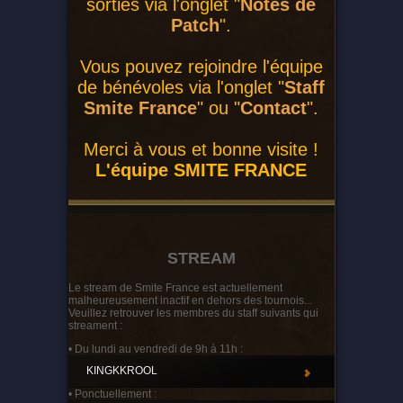
sorties via l'onglet "
Notes de
Patch
".
Vous pouvez rejoindre l'équipe
de bénévoles via l'onglet "
Staff
Smite France
" ou "
Contact
".
Merci à vous et bonne visite !
L'équipe SMITE FRANCE
STREAM
Le stream de Smite France est actuellement
malheureusement inactif en dehors des tournois...
Veuillez retrouver les membres du staff suivants qui
streament :
• Du lundi au vendredi de 9h à 11h :
KINGKKROOL
• Ponctuellement :