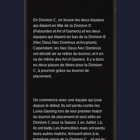
En Division C, on trouve les deux équipes
qui étaient en tête de la Division D
(Palourdes et Art of Gamers) et les deux
équipes qui étaient en bas de la Division B
(Nec Deus Nec Dominus et Arcanum).
Cependant, les Nec Deus Nec Dominus
ont décidé de se retirer du tournoi, et il en
va de même des Art of Gamers. Il y a donc
eu deux places de libres pour la Division
C, à pourvoir grâce au tournoi de
placement.
On commence avec une équipe qui joue
depuis le début. Ils ont perdu contre les
Lovia Gaming lors de leur premier match
du tournoi de placement et sont allés en
Division C pour la Saison 1 en Juillet. Là,
ils ont battu Les Invincibles mais ont perdu
leurs autres matchs, finissant alors à la
troisième place de la Division C…et ont du