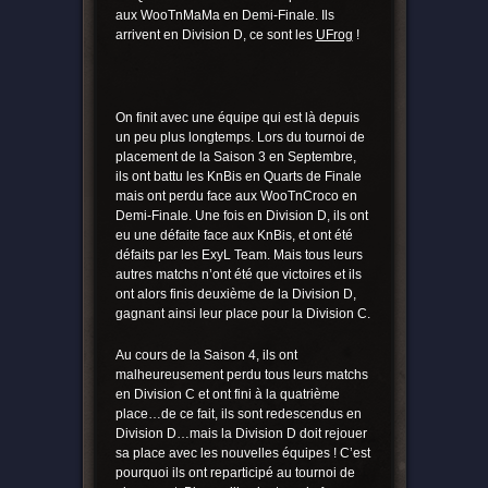
aux WooTnMaMa en Demi-Finale. Ils
arrivent en Division D, ce sont les
UFrog
!
On finit avec une équipe qui est là depuis
un peu plus longtemps. Lors du tournoi de
placement de la Saison 3 en Septembre,
ils ont battu les KnBis en Quarts de Finale
mais ont perdu face aux WooTnCroco en
Demi-Finale. Une fois en Division D, ils ont
eu une défaite face aux KnBis, et ont été
défaits par les ExyL Team. Mais tous leurs
autres matchs n’ont été que victoires et ils
ont alors finis deuxième de la Division D,
gagnant ainsi leur place pour la Division C.
Au cours de la Saison 4, ils ont
malheureusement perdu tous leurs matchs
en Division C et ont fini à la quatrième
place…de ce fait, ils sont redescendus en
Division D…mais la Division D doit rejouer
sa place avec les nouvelles équipes ! C’est
pourquoi ils ont reparticipé au tournoi de