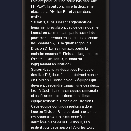
ils n’ont perdu qu’une seule fois, face aux
FR PLAY. Ils ont donc fini à la deuxième
place de la Division B…et y sont donc
restés.
Saison 3, suite à des changements de
leurs membres, ils ont décidé de rejouer le
tournoi en commençant par le tournoi de
placement. Perdant en Demi-Finale contre
les Shamallow, ils se qualifient pour la
Division D. Là, ils n’ont pas perdu la
moindre manche !!!! Finissant largement en
tête de la Division D, ils montent
logiquement en Division C.
Saison 4, suite au départ des Kendov et
des Hax EU, deux équipes doivent monter
en Division C, donc les deux équipes qui
devaient descendre…mais l’une des deux,
les LA Cost, change son équipe principale
et est écartée…c’est donc la meilleure
équipe restante qui monte en Division B.
Cette équipe dont nous parlons a donc
joué en Division B, ne perdant que contre
les Shamallow. Finissant donc à la
deuxième place de la Division B, ils y
restent pour cette saison ! Voici les
ExyL