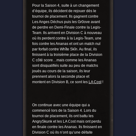
Pour la Saison 4, suite à un changement
d’équipe, ils décident de rejouer dès le
tournoi de placement. Ils gagnent contre
Les Anges Déchus puis les Gr0ove avant
de perdre en Demi-Finale contre la Legis-
Team. Ils arrivent en Division C à nouveau
où ils perdent contre à la Legis-Team, une
fois contre les Ananas et ont un match nul
par forfait contre Whîte Skîn. Au final, ils
finissent à la troisième place de la Division
C côté score…mais comme les Ananas
sont disqualifiés suite au peu de matchs
joués au cours de la saison, ils leur
prennent alors la seconde place et
montent en Division B, ce sont les
LA Cost
!
On continue avec une équipe qui a
commencé lors de la Saison 4. Lors du
tournoi de placement, ils ont battu les
AngrySkunk et les LA Cost mais ont perdu
en finale contre les Ananas. Ils finissent en
Division C où ils n’ont qu’une défaite