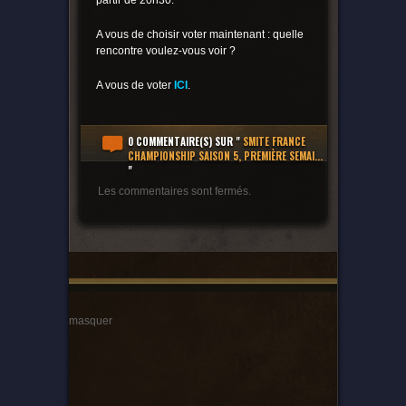
partir de 20h30.
A vous de choisir voter maintenant : quelle
rencontre voulez-vous voir ?
A vous de voter
ICI
.
0 COMMENTAIRE(S)
SUR "
SMITE FRANCE
CHAMPIONSHIP SAISON 5, PREMIÈRE SEMAI...
"
Les commentaires sont fermés.
masquer