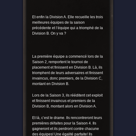
Et enfin la Division A. Elle recueille les trois
meilleures équipes de la saison
précédente et l’équipe qui a triomphé de la
Division B. On y va ?
La première équipe a commencé lors de la
Saison 2, remportent le tournoi de
placement et finissent en Division B. Là, ils
triomphent de leurs adversaires et finissent
invaincus, donc premiers, de la Division C,
montant en Division B.
Lors de la Saison 3, ils rééditent cet exploit
et finissent invaincus et premiers de la
Division B, montant alors en Division A.
Et là, c’est le drame. Ils rencontreront leurs
premières défaites pour la Saison 4. Ils
gagneront et ils perdront contre chacune
des équipes! Une égalité parfaite! Ils