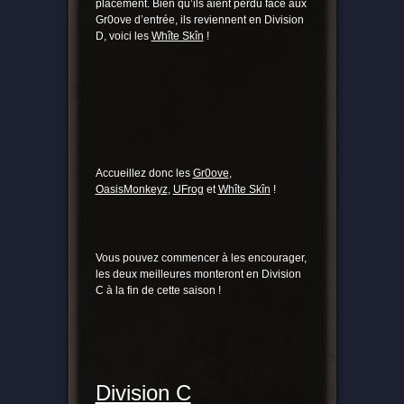
placement. Bien qu’ils aient perdu face aux
Gr0ove d’entrée, ils reviennent en Division
D, voici les
Whîte Skîn
!
Accueillez donc les
Gr0ove
,
OasisMonkeyz
,
UFrog
et
Whîte Skîn
!
Vous pouvez commencer à les encourager,
les deux meilleures monteront en Division
C à la fin de cette saison !
Division C