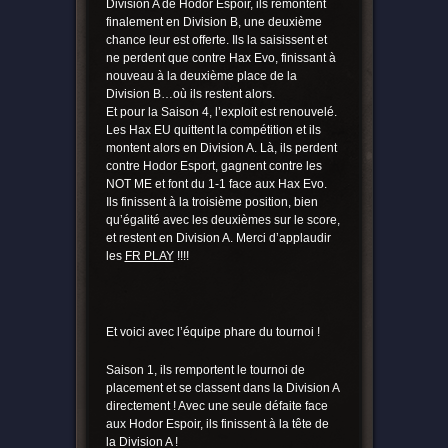
Division A de Hodor Espoir, ils remontent
finalement en Division B, une deuxième
chance leur est offerte. Ils la saisissent et
ne perdent que contre Hax Evo, finissant à
nouveau à la deuxième place de la
Division B…où ils restent alors.
Et pour la Saison 4, l’exploit est renouvelé.
Les Hax EU quittent la compétition et ils
montent alors en Division A. Là, ils perdent
contre Hodor Esport, gagnent contre les
NOT ME et font du 1-1 face aux Hax Evo.
Ils finissent à la troisième position, bien
qu’égalité avec les deuxièmes sur le score,
et restent en Division A. Merci d’applaudir
les
FR PLAY
!!!!
Et voici avec l’équipe phare du tournoi !
Saison 1, ils remportent le tournoi de
placement et se classent dans la Division A
directement ! Avec une seule défaite face
aux Hodor Espoir, ils finissent à la tête de
la Division A !