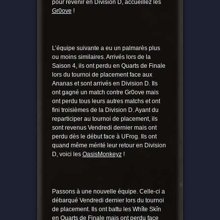
pour revenir en Division D, accueillez les
Gr0ove
!
L’équipe suivante a eu un palmarès plus
ou moins similaires. Arrivés lors de la
Saison 4, ils ont perdu en Quarts de Finale
lors du tournoi de placement face aux
Ananas et sont arrivés en Division D. Ils
ont gagné un match contre Gr0ove mais
ont perdu tous leurs autres matchs et ont
fini troisièmes de la Division D. Ayant du
reparticiper au tournoi de placement, ils
sont revenus Vendredi dernier mais ont
perdu dès le début face à UFrog. Ils ont
quand même mérité leur retour en Division
D, voici les
OasisMonkeyz
!
Passons à une nouvelle équipe. Celle-ci a
débarqué Vendredi dernier lors du tournoi
de placement. Ils ont battu les Whîte Skîn
en Quarts de Finale mais ont perdu face