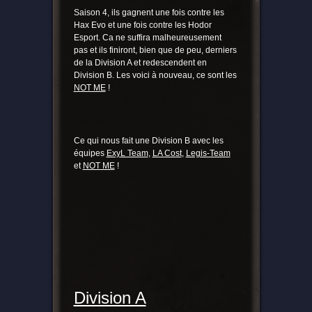
Saison 4, ils gagnent une fois contre les
Hax Evo et une fois contre les Hodor
Esport. Ca ne suffira malheureusement
pas et ils finiront, bien que de peu, derniers
de la Division A et redescendent en
Division B. Les voici à nouveau, ce sont les
NOT ME
!
Ce qui nous fait une Division B avec les
équipes
ExyL Team
,
LA Cost
,
Legis-Team
et
NOT ME
!
Division A