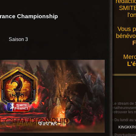
rédacti
SMITE 
l'o
France Championship
Vous p
bénévol
Saison 3
F
Merc
L'
Le stream de 
malheureusemen
retrouver les 
• Du lundi au 
KINGKKR
• Ponctuelleme