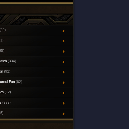
(80)
21)
85)
patch
(334)
ion
(92)
urnoi Fun
(82)
ics
(12)
ys
(383)
65)