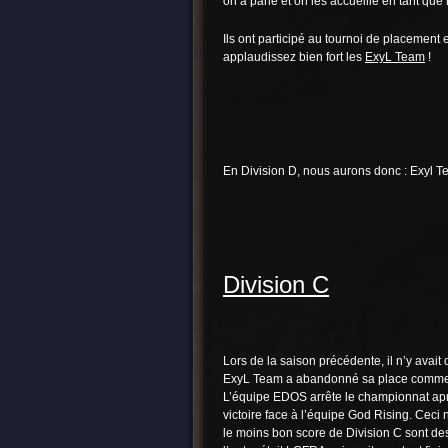
on a parlé et on les accueille en tant que
Ils ont participé au tournoi de placement e
applaudissez bien fort les
ExyL Team
!
En Division D, nous aurons donc : Exyl T
Division C
Lors de la saison précédente, il n’y avait
ExyL Team a abandonné sa place comme no
L’équipe EDOS arrête le championnat après
victoire face à l’équipe God Rising. Ceci 
le moins bon score de Division C sont de