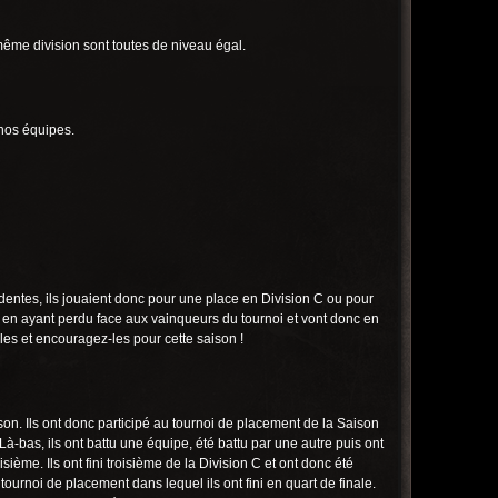
 même division sont toutes de niveau égal.
 nos équipes.
édentes, ils jouaient donc pour une place en Division C ou pour
nale en ayant perdu face aux vainqueurs du tournoi et vont donc en
les et encouragez-les pour cette saison !
aison. Ils ont donc participé au tournoi de placement de la Saison
. Là-bas, ils ont battu une équipe, été battu par une autre puis ont
oisième. Ils ont fini troisième de la Division C et ont donc été
 tournoi de placement dans lequel ils ont fini en quart de finale.