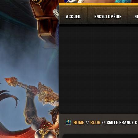
ACCUEIL
ENCYCLOPÉDIE
N
HOME
//
BLOG
// SMITE FRANCE 