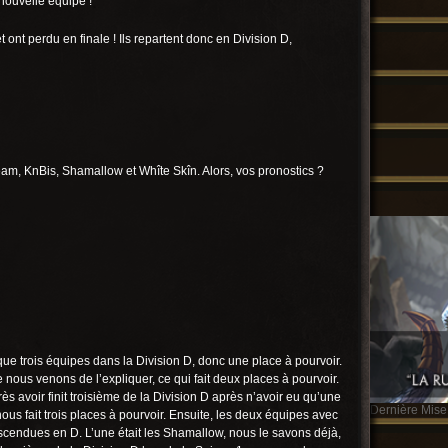
 nouvelle équipe !
t ont perdu en finale ! Ils repartent donc en Division D,
eam, KnBis, Shamallow et Whîte Skîn. Alors, vos pronostics ?
 que trois équipes dans la Division D, donc une place à pourvoir.
us venons de l’expliquer, ce qui fait deux places à pourvoir.
 avoir finit troisième de la Division D après n’avoir eu qu’une
Dernière Mise 
nous fait trois places à pourvoir. Ensuite, les deux équipes avec
scendues en D. L’une était les Shamallow, nous le savons déjà,