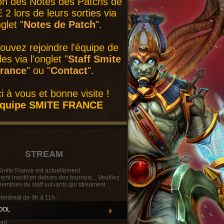
on des Notes des Patchs de
2 lors de leurs sorties via
nglet "
Notes de Patch
".
ouvez rejoindre l'équipe de
es via l'onglet "
Staff Smite
rance
" ou "
Contact
".
i à vous et bonne visite !
équipe SMITE FRANCE
STREAM
Smite France est actuellement
t inactif en dehors des tournois... Veuillez
membres du staff suivants qui streament :
vendredi de 9h à 11h :
OOL
nt :