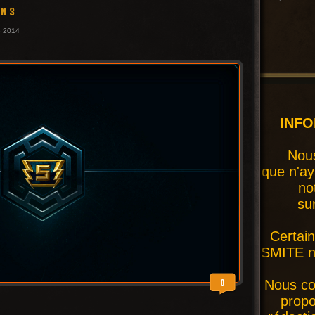
N 3
e 2014
INF
Nous
que n'ay
no
su
Certai
SMITE ne
0
Nous co
prop