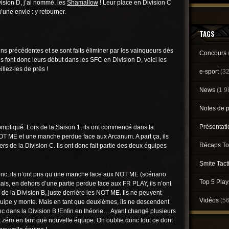
ision D, j’ai nommé, les
Shamallow
! Leur place en Division C
u’une envie : y retourner.
TAGS
sons précédentes et se sont faits éliminer par les vainqueurs dès
Concours
ls font donc leurs début dans les SFC en Division D, voici les
illez-les de près !
e-sport
(3
News
(1 9
Notes de 
Présentat
mpliqué. Lors de la Saison 1, ils ont commencé dans la
OT ME et une manche perdue face aux Arcanum. A part ça, ils
Récaps To
iers de la Division C. Ils ont donc fait partie des deux équipes
Smite Tact
donc, ils n’ont pris qu’une manche face aux NOT ME (scénario
Top 5 Pla
ais, en dehors d’une partie perdue face aux FR PLAY, ils n’ont
me de la Division B, juste derrière les NOT ME. Ils ne peuvent
Vidéos
(5
uipe y monte. Mais en tant que deuxièmes, ils ne descendent
onc dans la Division B !Enfin en théorie… Ayant changé plusieurs
 zéro en tant que nouvelle équipe. On oublie donc tout ce dont