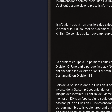
Ils arrivent donc comme prévu dans la Div
s’est jouée à une victoire près, ils n’ont q
Ils n’étaient pas là non plus lors des sai
le premier tour du tournoi de placement. I
KnBis
! Ce sont les petits nouveaux, surve
La dernière équipe a un palmarès plus co
Division C. Une partie perdue face aux N
ont enchaîné les victoires et ont fini prem
étant monté en Division B !
Lors de la Saison 2, dans la Division B 
inverse de la Saison précédente, donc) m
fait que des victoires. Ils ont fini deuxiè
monter en Division A puisqu’une seule éq
pas non plus en Division C. Ils restent d
de leurs membres, ils veulent reprendre à