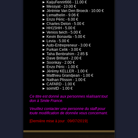
► KaijuFenrir666 - 11.00 €
► Messyat - 10.00 €
► Jérémie Van Den Broeck - 10.00 €
► Lemathelin - 9.06 €
► Enzo Péric - 6.00 €
► Charles Delon - 5.00 €
► HH15HH - 5.00 €
► Venios twich - 5.00 €
► Kevin Bonavita - 5.00 €
► Levia - 5.00 €
► Auto-Entrepreneur - 3.00 €
► Furkan Celik - 3.00 €
► Taha Benbrahim - 2.85 $
► Dave Brillant - 2.00 €
► Soonkay - 2.00 €
► Enzo Péric - 1.00 €
► Jérémy KELLER - 1.00 €
► Matthieu Grandjean - 1.00 €
► Nathan Plisson - 1.00 €
► CAFARD - 1.00 €
► soimitD - 1.00 €
Ce titre est donné aux personnes réalisant tout
don à Smite France.
Veuillez contacter une personne du staff pour
toute modification de donnée vous concernant.
[Dernière mise à jour : 09/07/2019]