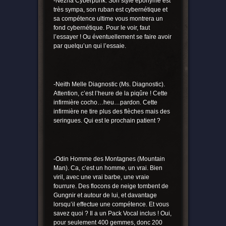
-Nezha Cyberpunk. Son style éponyme est
très sympa, son ruban est cybernétique et
sa compétence ultime vous montrera un
fond cybernétique. Pour le voir, faut
l’essayer ! Ou éventuellement se faire avoir
par quelqu’un qui l’essaie.
-Neith Melle Diagnostic (Ms. Diagnostic).
Attention, c’est l’heure de la piqûre ! Cette
infirmière cocho…heu…pardon. Cette
infirmière ne tire plus des flèches mais des
seringues. Qui est le prochain patient ?
-Odin Homme des Montagnes (Mountain
Man). Ca, c’est un homme, un vrai. Bien
viril, avec une vrai barbe, une vraie
fourrure. Des flocons de neige tombent de
Gungnir et autour de lui, et davantage
lorsqu’il effectue une compétence. Et vous
savez quoi ? Il a un Pack Vocal inclus ! Oui,
pour seulement 400 gemmes, donc 200