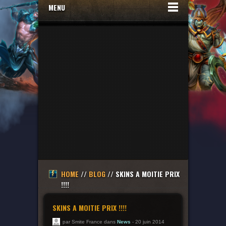
MENU
HOME
//
BLOG
// SKINS A MOITIE PRIX
!!!!
SKINS A MOITIE PRIX !!!!
par Smite France dans
News
- 20 juin 2014