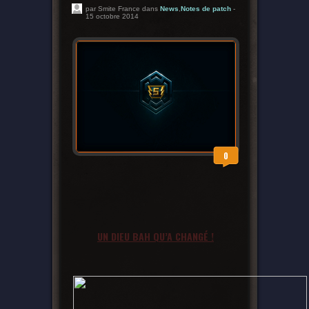
par Smite France dans
News
,
Notes de patch
-
15 octobre 2014
0
UN DIEU BAH QU’A CHANGÉ !