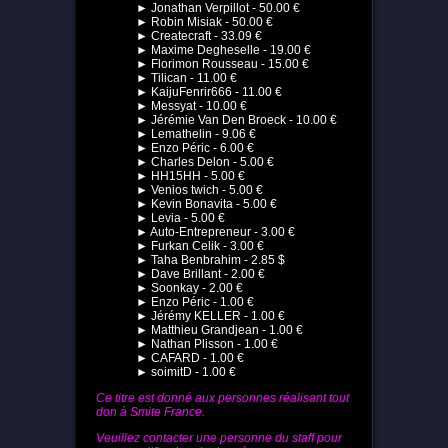
► Jonathan Verpillot - 50.00 €
► Robin Misiak - 50.00 €
► Createcraft - 33.09 €
► Maxime Degheselle - 19.00 €
► Florimon Rousseau - 15.00 €
► Tilican - 11.00 €
► KaijuFenrir666 - 11.00 €
► Messyat - 10.00 €
► Jérémie Van Den Broeck - 10.00 €
► Lemathelin - 9.06 €
► Enzo Péric - 6.00 €
► Charles Delon - 5.00 €
► HH15HH - 5.00 €
► Venios twich - 5.00 €
► Kevin Bonavita - 5.00 €
► Levia - 5.00 €
► Auto-Entrepreneur - 3.00 €
► Furkan Celik - 3.00 €
► Taha Benbrahim - 2.85 $
► Dave Brillant - 2.00 €
► Soonkay - 2.00 €
► Enzo Péric - 1.00 €
► Jérémy KELLER - 1.00 €
► Matthieu Grandjean - 1.00 €
► Nathan Plisson - 1.00 €
► CAFARD - 1.00 €
► soimitD - 1.00 €
Ce titre est donné aux personnes réalisant tout
don à Smite France.
Veuillez contacter une personne du staff pour