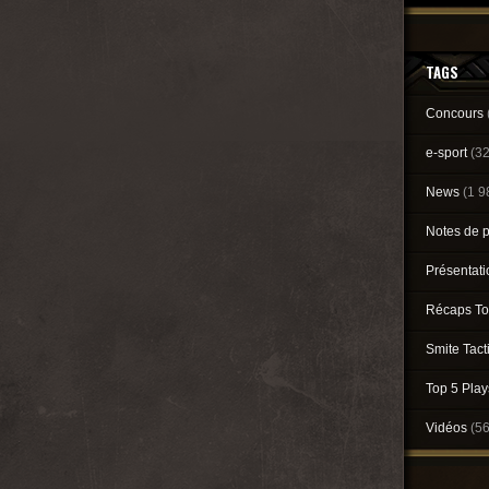
TAGS
Concours
e-sport
(3
News
(1 9
Notes de 
Présentat
Récaps To
Smite Tact
Top 5 Pla
Vidéos
(5