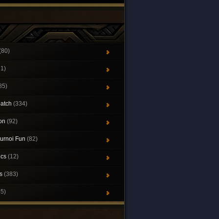
(80)
21)
85)
patch
(334)
ion
(92)
urnoi Fun
(82)
ics
(12)
ys
(383)
65)