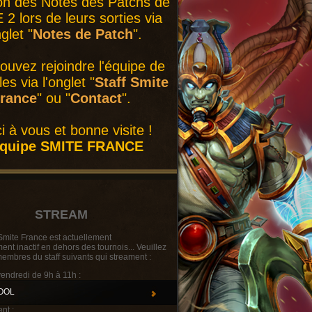
on des Notes des Patchs de
2 lors de leurs sorties via
nglet "
Notes de Patch
".
ouvez rejoindre l'équipe de
es via l'onglet "
Staff Smite
rance
" ou "
Contact
".
i à vous et bonne visite !
équipe SMITE FRANCE
STREAM
Smite France est actuellement
t inactif en dehors des tournois... Veuillez
membres du staff suivants qui streament :
vendredi de 9h à 11h :
OOL
nt :