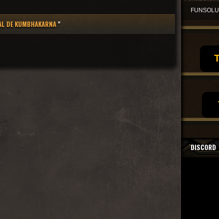
FUNSOL
AL DE KUMBHAKARNA
"
T
DISCORD