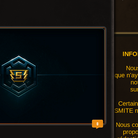
INF
Nous
que n'ay
no
su
Certai
SMITE ne
0
Nous co
prop