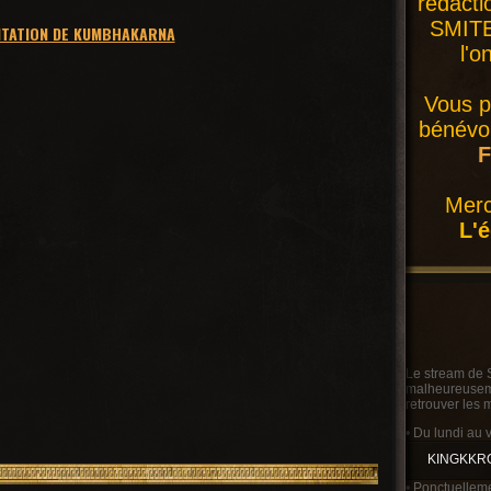
rédacti
SMITE 
NTATION DE KUMBHAKARNA
l'o
Vous p
bénévol
F
Merc
L'
Le stream de 
malheureusemen
retrouver les 
• Du lundi au 
KINGKKR
• Ponctuelleme