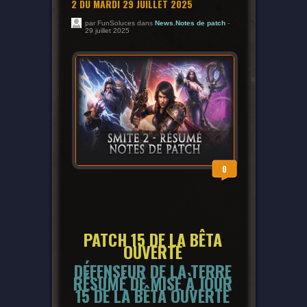
2 DU MARDI 29 JUILLET 2025
par FunSoluces dans
News
,
Notes de patch
-
29 juillet 2025
0
PATCH 15 DE LA BÊTA
OUVERTE
DÉFENSEUR DE LA TERRE
RÉSUMÉ DE MISE À JOUR
15 DE LA BÊTA OUVERTE