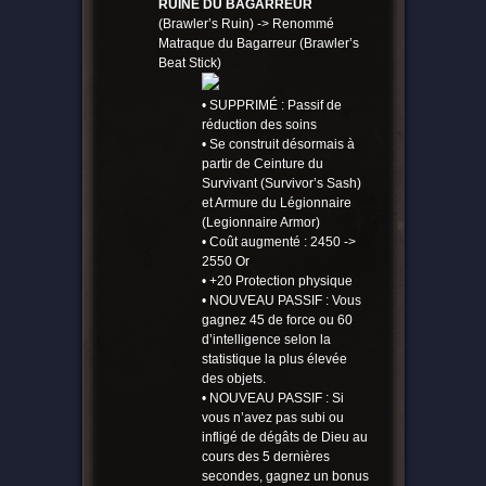
RUINE DU BAGARREUR
(Brawler’s Ruin) -> Renommé
Matraque du Bagarreur (Brawler’s
Beat Stick)
• SUPPRIMÉ : Passif de
réduction des soins
• Se construit désormais à
partir de Ceinture du
Survivant (Survivor’s Sash)
et Armure du Légionnaire
(Legionnaire Armor)
• Coût augmenté : 2450 ->
2550 Or
• +20 Protection physique
• NOUVEAU PASSIF : Vous
gagnez 45 de force ou 60
d’intelligence selon la
statistique la plus élevée
des objets.
• NOUVEAU PASSIF : Si
vous n’avez pas subi ou
infligé de dégâts de Dieu au
cours des 5 dernières
secondes, gagnez un bonus