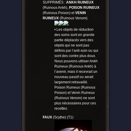
SUPPRIMÉS :
ANKH RUINEUX
(Ruinous Ankh),
POISON RUINEUX
(Ruinous Poison) et
VENIN
RUINEUX
(Ruinous Venom)
• Les objets de réduction
des soins sont en grande
partie déplacés vers des
objets qui ne sont pas
définis par l’anti-soin ou qui
sont des contre plus doux.
Nous pouvons utiliser Ankh
Ruineux (Ruinous Ankh) à
l’avenir, mais il recevrait un
nouveau passif ou serait
largement retravaillé.
Poison Ruineux (Ruinous
Poison) et Venin Ruineux
(Ruinous Venom) ne sont
plus nécessaires pour ces
recettes.
FAUX
(Scythe) (T1)