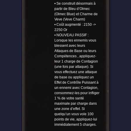
• Se construit désormais à
partir de Bleu d’Olmec
(Olmec Blue) et Charme de
Veve (Veve Charm)
• Coût augmenté : 2150 ->
2250 Or
• NOUVEAU PASSIF :
Lorsque les ennemis vous
blessent avec leurs
Attaques de Base ou leurs
Compétences , appliquez-
leur 1 charge de Contagion
(une fois par attaque). Si
vous effectuez une attaque
de base ou appliquez un
Effet de Contrôle Puissant à
un ennemi avec Contagion,
consommez-les pour infliger
1 % de votre santé
maximale par charge dans
une zone d’effet. Si
quelqu’un vous vole 100
points de vie, appliquez-lui
immédiatement 5 charges.