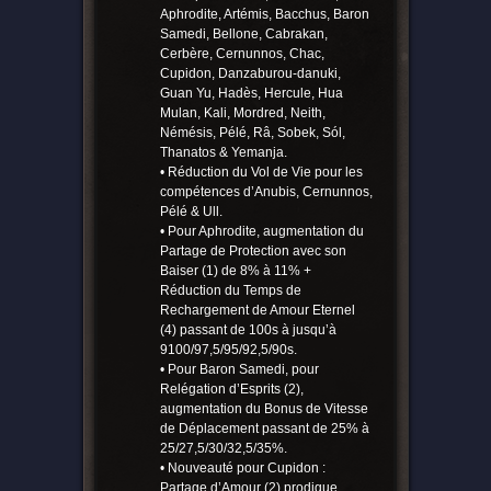
Aphrodite, Artémis, Bacchus, Baron
Samedi, Bellone, Cabrakan,
Cerbère, Cernunnos, Chac,
Cupidon, Danzaburou-danuki,
Guan Yu, Hadès, Hercule, Hua
Mulan, Kali, Mordred, Neith,
Némésis, Pélé, Râ, Sobek, Sól,
Thanatos & Yemanja.
• Réduction du Vol de Vie pour les
compétences d’Anubis, Cernunnos,
Pélé & Ull.
• Pour Aphrodite, augmentation du
Partage de Protection avec son
Baiser (1) de 8% à 11% +
Réduction du Temps de
Rechargement de Amour Eternel
(4) passant de 100s à jusqu’à
9100/97,5/95/92,5/90s.
• Pour Baron Samedi, pour
Relégation d’Esprits (2),
augmentation du Bonus de Vitesse
de Déplacement passant de 25% à
25/27,5/30/32,5/35%.
• Nouveauté pour Cupidon :
Partage d’Amour (2) prodigue