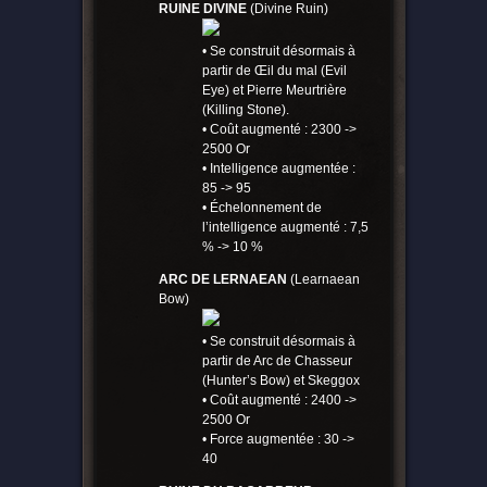
RUINE DIVINE
(Divine Ruin)
• Se construit désormais à
partir de Œil du mal (Evil
Eye) et Pierre Meurtrière
(Killing Stone).
• Coût augmenté : 2300 ->
2500 Or
• Intelligence augmentée :
85 -> 95
• Échelonnement de
l’intelligence augmenté : 7,5
% -> 10 %
ARC DE LERNAEAN
(Learnaean
Bow)
• Se construit désormais à
partir de Arc de Chasseur
(Hunter’s Bow) et Skeggox
• Coût augmenté : 2400 ->
2500 Or
• Force augmentée : 30 ->
40