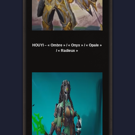
HOUYI – « Ombre » / « Onyx » / « Opale »
/ « Radieux »