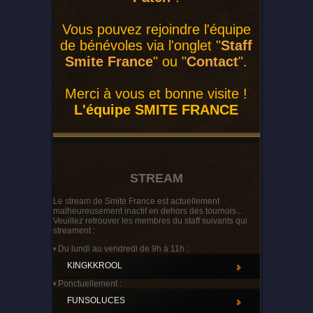
Vous pouvez rejoindre l'équipe
de bénévoles via l'onglet "
Staff
Smite France
" ou "
Contact
".
Merci à vous et bonne visite !
L'équipe SMITE FRANCE
STREAM
Le stream de Smite France est actuellement
malheureusement inactif en dehors des tournois...
Veuillez retrouver les membres du staff suivants qui
streament :
• Du lundi au vendredi de 9h à 11h :
KINGKKROOL
• Ponctuellement :
FUNSOLUCES