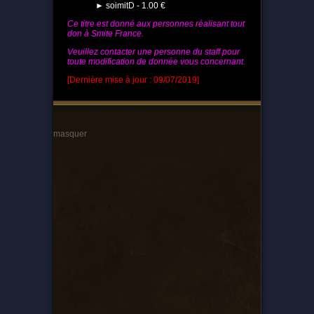
► soimitD - 1.00 €
Ce titre est donné aux personnes réalisant tout
don à Smite France.
Veuillez contacter une personne du staff pour
toute modification de donnée vous concernant.
[Dernière mise à jour : 09/07/2019]
masquer