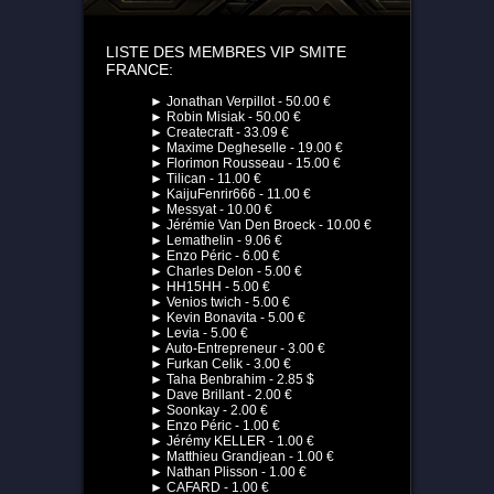
LISTE DES MEMBRES VIP SMITE
FRANCE:
► Jonathan Verpillot - 50.00 €
► Robin Misiak - 50.00 €
► Createcraft - 33.09 €
► Maxime Degheselle - 19.00 €
► Florimon Rousseau - 15.00 €
► Tilican - 11.00 €
► KaijuFenrir666 - 11.00 €
► Messyat - 10.00 €
► Jérémie Van Den Broeck - 10.00 €
► Lemathelin - 9.06 €
► Enzo Péric - 6.00 €
► Charles Delon - 5.00 €
► HH15HH - 5.00 €
► Venios twich - 5.00 €
► Kevin Bonavita - 5.00 €
► Levia - 5.00 €
► Auto-Entrepreneur - 3.00 €
► Furkan Celik - 3.00 €
► Taha Benbrahim - 2.85 $
► Dave Brillant - 2.00 €
► Soonkay - 2.00 €
► Enzo Péric - 1.00 €
► Jérémy KELLER - 1.00 €
► Matthieu Grandjean - 1.00 €
► Nathan Plisson - 1.00 €
► CAFARD - 1.00 €