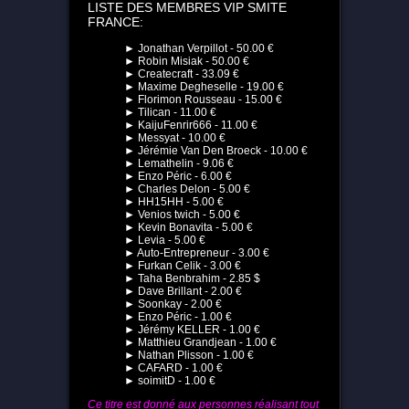
LISTE DES MEMBRES VIP SMITE
FRANCE:
► Jonathan Verpillot - 50.00 €
► Robin Misiak - 50.00 €
► Createcraft - 33.09 €
► Maxime Degheselle - 19.00 €
► Florimon Rousseau - 15.00 €
► Tilican - 11.00 €
► KaijuFenrir666 - 11.00 €
► Messyat - 10.00 €
► Jérémie Van Den Broeck - 10.00 €
► Lemathelin - 9.06 €
► Enzo Péric - 6.00 €
► Charles Delon - 5.00 €
► HH15HH - 5.00 €
► Venios twich - 5.00 €
► Kevin Bonavita - 5.00 €
► Levia - 5.00 €
► Auto-Entrepreneur - 3.00 €
► Furkan Celik - 3.00 €
► Taha Benbrahim - 2.85 $
► Dave Brillant - 2.00 €
► Soonkay - 2.00 €
► Enzo Péric - 1.00 €
► Jérémy KELLER - 1.00 €
► Matthieu Grandjean - 1.00 €
► Nathan Plisson - 1.00 €
► CAFARD - 1.00 €
► soimitD - 1.00 €
Ce titre est donné aux personnes réalisant tout