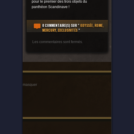
pour le premier des trois objets du
panthéon Scandinave !
0 COMMENTAIRE(S)
SUR "
ODYSSÉE, ROME,
MERCURY, EXCLUSIVITÉS
"
Les commentaires sont fermés.
masquer