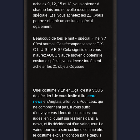
achetez 9, 12, 15 et 18, vous obtenez à
chaque fois une nouvelle récompense
spéciale. Et si vous achetez les 21…vous
pourrez obtenir un costume spécial
également.
Beaucoup de fois le mot « spécial », hein ?
C’est normal. Ces récompenses sont E-X-
C-L-U-S-I-V-E-S ! Cela signifie que vous
n’aurez AUCUN autre moyen d’obtenir le
costume spécial, vous devrez forcément
acheter les 21 objets Odyssée.
Quel costume ? Eh eh…ça, c’est à VOUS
de décider ! Je vous invite à lire
cette
news
en Anglais, attention. Pour ceux qui
ne comprennent pas, il vous suffit
d’envoyer vos idées de costumes aux
juges, en cliquant sur les liens dans la
news, et ils décideront d’un vainqueur. Le
vainqueur verra son costume comme être
le costume exclusif dont on parle depuis