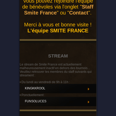
Vous pouvez rejoindre l'équipe
de bénévoles via l'onglet "
Staff
Smite France
" ou "
Contact
".
Merci à vous et bonne visite !
L'équipe SMITE FRANCE
STREAM
Le stream de Smite France est actuellement
malheureusement inactif en dehors des tournois...
Veuillez retrouver les membres du staff suivants qui
streament :
• Du lundi au vendredi de 9h à 11h :
KINGKKROOL
• Ponctuellement :
FUNSOLUCES