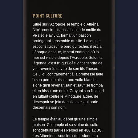
POINT CULTURE
Situé sur l’Acropole, le temple d’Athéna
Niké, construit dans la seconde moitié du
Ve siècle av J.C, formait un bastion
protégeant l’ensemble du site. Le temple
est construit sur le bord du rocher, il est, à
l’époque antique, le seul endroit d’où la
mer est visible depuis l’Acropole. Selon la
légende, c’est ici qu’Egée vint attendre de
voir revenir le navire de son fils Thésée.
Celui-ci, contrairement à la promesse faite
à son père de hisser une voile blanche,
signe qu’il revenait sain et sauf, se trompa
et en hissa une noire. Croyant son fils mort
en luttant contre le Minotaure, Egée, de
désespoir se jeta dans la mer, qui porte
désormais son nom.
Le temple était au début qu’une simple
maison. Ce temple et sa statue de culte
sont détruits par les Perses en 480 av. JC.
Les Athéniens, soucieux de redonner à