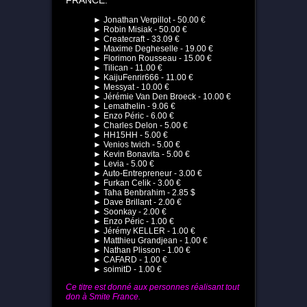
► Jonathan Verpillot - 50.00 €
► Robin Misiak - 50.00 €
► Createcraft - 33.09 €
► Maxime Degheselle - 19.00 €
► Florimon Rousseau - 15.00 €
► Tilican - 11.00 €
► KaijuFenrir666 - 11.00 €
► Messyat - 10.00 €
► Jérémie Van Den Broeck - 10.00 €
► Lemathelin - 9.06 €
► Enzo Péric - 6.00 €
► Charles Delon - 5.00 €
► HH15HH - 5.00 €
► Venios twich - 5.00 €
► Kevin Bonavita - 5.00 €
► Levia - 5.00 €
► Auto-Entrepreneur - 3.00 €
► Furkan Celik - 3.00 €
► Taha Benbrahim - 2.85 $
► Dave Brillant - 2.00 €
► Soonkay - 2.00 €
► Enzo Péric - 1.00 €
► Jérémy KELLER - 1.00 €
► Matthieu Grandjean - 1.00 €
► Nathan Plisson - 1.00 €
► CAFARD - 1.00 €
► soimitD - 1.00 €
Ce titre est donné aux personnes réalisant tout
don à Smite France.