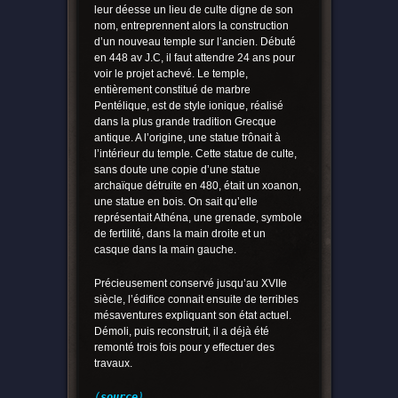
leur déesse un lieu de culte digne de son
nom, entreprennent alors la construction
d’un nouveau temple sur l’ancien. Débuté
en 448 av J.C, il faut attendre 24 ans pour
voir le projet achevé. Le temple,
entièrement constitué de marbre
Pentélique, est de style ionique, réalisé
dans la plus grande tradition Grecque
antique. A l’origine, une statue trônait à
l’intérieur du temple. Cette statue de culte,
sans doute une copie d’une statue
archaïque détruite en 480, était un xoanon,
une statue en bois. On sait qu’elle
représentait Athéna, une grenade, symbole
de fertilité, dans la main droite et un
casque dans la main gauche.
Précieusement conservé jusqu’au XVIIe
siècle, l’édifice connait ensuite de terribles
mésaventures expliquant son état actuel.
Démoli, puis reconstruit, il a déjà été
remonté trois fois pour y effectuer des
travaux.
(
source
)