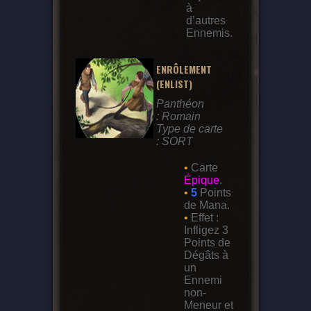
à
d’autres
Ennemis.
ENRÔLEMENT
(ENLIST)
Panthéon
: Romain
Type de carte
: SORT
•
Carte
Épique
.
•
5
Points
de Mana.
•
Effet :
Infligez 3
Points de
Dégâts à
un
Ennemi
non-
Meneur et