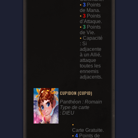
•
3
Points
de Mana.
•
3
Points
d’Attaque.
•
3
Points
de Vie.
•
Capacité
: Si
adjacente
à un Allié,
attaque
toutes les
ennemis
adjacents.
CUPIDON (CUPID)
Panthéon : Romain
Type de carte
: DIEU
•
Carte Gratuite.
•
4
Points de