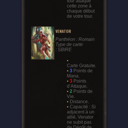
tour attaque
cette zone à
chaque début
de votre tour.
VENATOR
Panthéon : Romain
Type de carte
: SBIRE
•
Carte Gratuite.
•
3
Points de
Mana.
•
3
Points
d’Attaque.
•
2
Points de
Vie.
•
Distance.
•
Capacité : Si
adjacent à un
allié, Venator
ne subit pas
de Dégât de