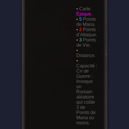
•
Carte
Épique
.
•
5
Points
de Mana.
•
2
Points
d’Attaque.
•
3
Points
de Vie.
•
Distance.
•
Capacité :
Cri de
Guerre
:
Invoque
un
Romain
aléatoire
qui coûte
3 de
Points de
Mana ou
moins.