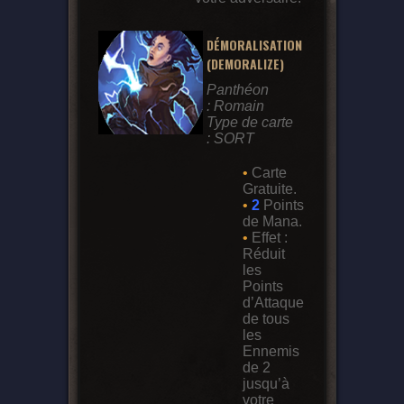
DÉMORALISATION
(DEMORALIZE)
Panthéon
: Romain
Type de carte
: SORT
•
Carte
Gratuite.
•
2
Points
de Mana.
•
Effet :
Réduit
les
Points
d’Attaque
de tous
les
Ennemis
de 2
jusqu’à
votre