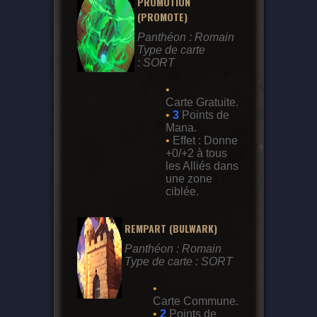
PROMOTION
(PROMOTE)
Panthéon : Romain
Type de carte
: SORT
•
Carte Gratuite.
•
3
Points de
Mana.
•
Effet : Donne
+0/+2 à tous
les Alliés dans
une zone
ciblée.
REMPART (BULWARK)
Panthéon : Romain
Type de carte : SORT
•
Carte Commune.
•
2
Points de