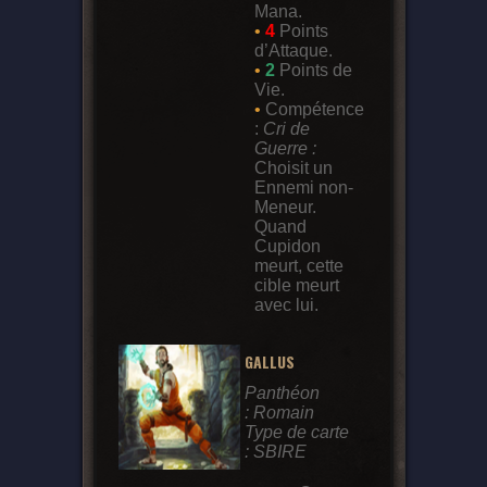
Mana.
•
4
Points
d’Attaque.
•
2
Points de
Vie.
•
Compétence
:
Cri de
Guerre :
Choisit un
Ennemi non-
Meneur.
Quand
Cupidon
meurt, cette
cible meurt
avec lui.
GALLUS
Panthéon
: Romain
Type de carte
: SBIRE