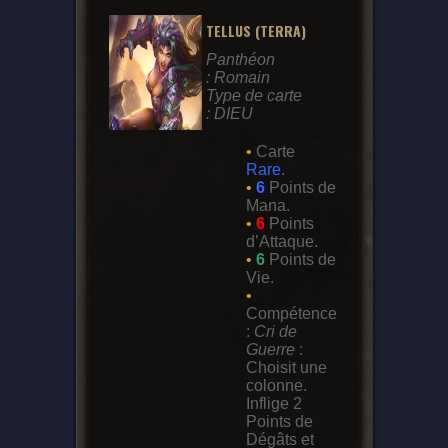
TELLUS (TERRA)
Panthéon
: Romain
Type de carte
: DIEU
•
Carte
Rare
.
•
6
Points de
Mana.
•
6
Points
d’Attaque.
•
6
Points de
Vie.
•
Compétence
:
Cri de
Guerre
:
Choisit une
colonne.
Inflige 2
Points de
Dégâts et