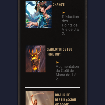
CHANG’E
►
Réduction
des
Points de
Vie de 3 à
2.
DIABLOTIN DE FEU
(FIRE IMP)
►
Augmentation
du Coût de
Mana de 1 à
2.
DISEUR DE
DESTIN (SCION
OF DOOM)