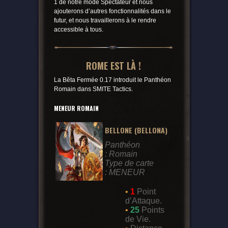
1 de notre mode Spectateur et nous
ajouterons d’autres fonctionnalités dans le
futur, et nous travaillerons à le rendre
accessible à tous.
ROME EST LÀ !
La Bêta Fermée 0.17 introduit le Panthéon
Romain dans SMITE Tactics.
MENEUR ROMAIN
BELLONE (BELLONA)
Panthéon
: Romain
Type de carte
: MENEUR
•
1
Point
d’Attaque.
•
25
Points
de Vie.