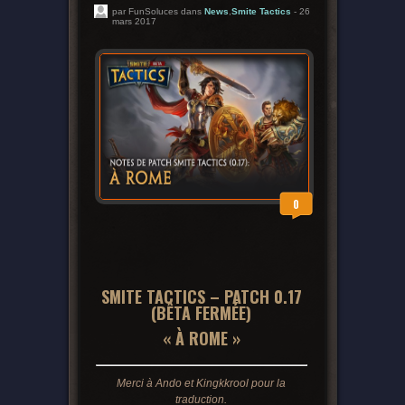
par FunSoluces dans
News
,
Smite Tactics
- 26
mars 2017
0
SMITE TACTICS – PATCH 0.17
(BÊTA FERMÉE)
« À ROME »
Merci à Ando et Kingkkrool pour la
traduction.