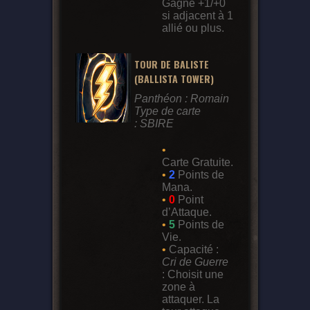
Gagne +1/+0
si adjacent à 1
allié ou plus.
TOUR DE BALISTE
(BALLISTA TOWER)
Panthéon : Romain
Type de carte
: SBIRE
•
Carte Gratuite.
•
2
Points de
Mana.
•
0
Point
d’Attaque.
•
5
Points de
Vie.
•
Capacité :
Cri de Guerre
: Choisit une
zone à
attaquer. La