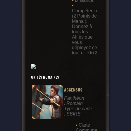
•
Distance.
•
Compétence
(2 Points de
Mana ):
Donnez à
tous les
Alliés que
vous
déployez ce
tour ci +0/+2.
UNITÉS ROMAINES
ACCENSUS
Panthéon
: Romain
Type de carte
: SBIRE
•
Carte
Commune.