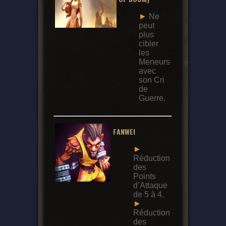
►
Ne
peut
plus
cibler
les
Meneurs
avec
son Cri
de
Guerre.
FANWEI
►
Réduction
des
Points
d’Attaque
de 5 à 4.
►
Réduction
des