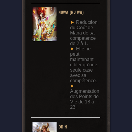
NUWA (NU WA)
►
Réduction
du Coût de
Mana de sa
compétence
de 2 à 1.
►
Elle ne
peut
maintenant
cibler qu’une
seule case
avec sa
compétence.
►
Augmentation
des Points de
Vie de 18 à
23.
ODIN