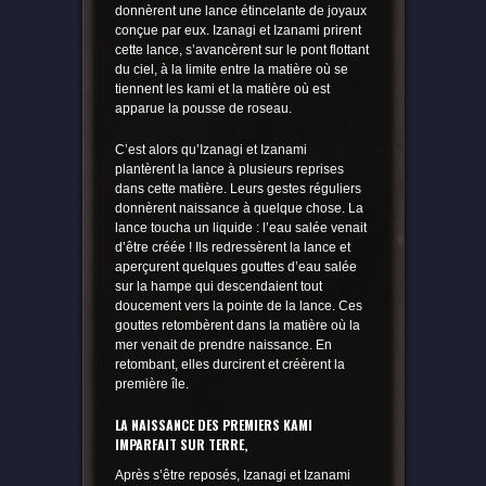
donnèrent une lance étincelante de joyaux
conçue par eux. Izanagi et Izanami prirent
cette lance, s’avancèrent sur le pont flottant
du ciel, à la limite entre la matière où se
tiennent les kami et la matière où est
apparue la pousse de roseau.
C’est alors qu’Izanagi et Izanami
plantèrent la lance à plusieurs reprises
dans cette matière. Leurs gestes réguliers
donnèrent naissance à quelque chose. La
lance toucha un liquide : l’eau salée venait
d’être créée ! Ils redressèrent la lance et
aperçurent quelques gouttes d’eau salée
sur la hampe qui descendaient tout
doucement vers la pointe de la lance. Ces
gouttes retombèrent dans la matière où la
mer venait de prendre naissance. En
retombant, elles durcirent et créèrent la
première île.
LA NAISSANCE DES PREMIERS KAMI
IMPARFAIT SUR TERRE,
Après s’être reposés, Izanagi et Izanami