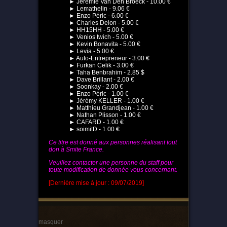
► Jérémie Van Den Broeck - 10.00 €
► Lemathelin - 9.06 €
► Enzo Péric - 6.00 €
► Charles Delon - 5.00 €
► HH15HH - 5.00 €
► Venios twich - 5.00 €
► Kevin Bonavita - 5.00 €
► Levia - 5.00 €
► Auto-Entrepreneur - 3.00 €
► Furkan Celik - 3.00 €
► Taha Benbrahim - 2.85 $
► Dave Brillant - 2.00 €
► Soonkay - 2.00 €
► Enzo Péric - 1.00 €
► Jérémy KELLER - 1.00 €
► Matthieu Grandjean - 1.00 €
► Nathan Plisson - 1.00 €
► CAFARD - 1.00 €
► soimitD - 1.00 €
Ce titre est donné aux personnes réalisant tout
don à Smite France.
Veuillez contacter une personne du staff pour
toute modification de donnée vous concernant.
[Dernière mise à jour : 09/07/2019]
masquer