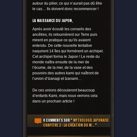
autour du pilier, ce qui n’aurait pas dû être
le cas… Ils doivent donc recommencer !
LA NAISSANCE DU JAPON,
Après avoir écouté les conseils des
ancêtres, ils retournèrent sur Terre puis
mirent en pratique ce qu’ils avaient
entendu. De cette nouvelle tentative
naquirent 14 îles qui formèrent un archipel.
Cet archipel forma le Japon ! Le reste du
monde naîtra ensuite de la mer de
l’écume, de la mer, de la vase et des
pouvoirs des autres kami qui naîtront de
l’union d’Izanagi et Izanami…
De ces unions découleront beaucoup
d’enfants Kami, mais nous verrons cela
dans un prochain article !
0 COMMENTS
SUR "
MYTHOLOGIE JAPONAISE
CHAPITRE 2 : LA CRÉATION DU M...
"