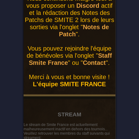
vous proposer un
Discord
actif
et la rédaction des Notes des
Patchs de SMITE 2 lors de leurs
sorties via l'onglet "
Notes de
Patch
".
Vous pouvez rejoindre l'équipe
de bénévoles via l'onglet "
Staff
Smite France
" ou "
Contact
".
Merci à vous et bonne visite !
L'équipe SMITE FRANCE
STREAM
Le stream de Smite France est actuellement
malheureusement inactif en dehors des tournois...
Veuillez retrouver les membres du staff suivants qui
streament :