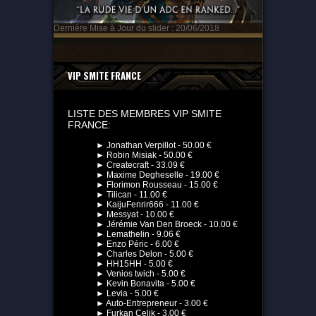
Dernière Mise à Jour du slider : 20/06/2018
VIP SMITE FRANCE
LISTE DES MEMBRES VIP SMITE
FRANCE:
► Jonathan Verpillot - 50.00 €
► Robin Misiak - 50.00 €
► Createcraft - 33.09 €
► Maxime Degheselle - 19.00 €
► Florimon Rousseau - 15.00 €
► Tilican - 11.00 €
► KaijuFenrir666 - 11.00 €
► Messyat - 10.00 €
► Jérémie Van Den Broeck - 10.00 €
► Lemathelin - 9.06 €
► Enzo Péric - 6.00 €
► Charles Delon - 5.00 €
► HH15HH - 5.00 €
► Venios twich - 5.00 €
► Kevin Bonavita - 5.00 €
► Levia - 5.00 €
► Auto-Entrepreneur - 3.00 €
► Furkan Celik - 3.00 €