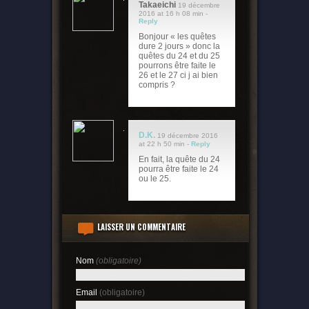
Takaeichi
19 décembre
2016 at 16 h 08 min -
Reply
Bonjour « les quêtes
dure 2 jours » donc la
quêtes du 24 et du 25
pourrons être faite le
26 et le 27 ci j ai bien
compris ?
D.K.
19 décembre 2016
at 22 h 50 min -
Reply
En fait, la quête du 24
pourra être faite le 24
ou le 25.
LAISSER UN COMMENTAIRE
Nom
(obligatoire)
Email
(obligatoire)