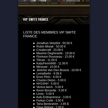
Dernière Mise à Jour du slider : 20/06/2018
VIP SMITE FRANCE
LISTE DES MEMBRES VIP SMITE
FRANCE:
► Jonathan Verpillot - 50.00 €
► Robin Misiak - 50.00 €
► Createcraft - 33.09 €
► Maxime Degheselle - 19.00 €
► Florimon Rousseau - 15.00 €
► Tilican - 11.00 €
► KaijuFenrir666 - 11.00 €
► Messyat - 10.00 €
► Jérémie Van Den Broeck - 10.00 €
► Lemathelin - 9.06 €
► Enzo Péric - 6.00 €
► Charles Delon - 5.00 €
► HH15HH - 5.00 €
► Venios twich - 5.00 €
► Kevin Bonavita - 5.00 €
► Levia - 5.00 €
► Auto-Entrepreneur - 3.00 €
► Furkan Celik - 3.00 €
► Taha Benbrahim - 2.85 $
► Dave Brillant - 2.00 €