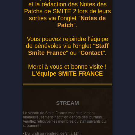
et la rédaction des Notes des
Patchs de SMITE 2 lors de leurs
sorties via l'onglet "
Notes de
Patch
".
Vous pouvez rejoindre l'équipe
de bénévoles via l'onglet "
Staff
Smite France
" ou "
Contact
".
Merci à vous et bonne visite !
L'équipe SMITE FRANCE
STREAM
Le stream de Smite France est actuellement
malheureusement inactif en dehors des tournois...
Veuillez retrouver les membres du staff suivants qui
streament :
• Du lundi au vendredi de 9h à 11h :