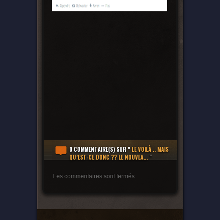
0 COMMENTAIRE(S)
SUR "
LE VOILÀ .. MAIS
QU’EST-CE DONC ?? LE NOUVEA...
"
Les commentaires sont fermés.