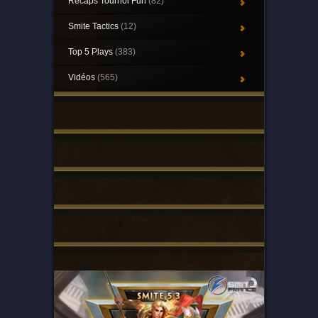
Récaps Tournoi Fun
(82)
Smite Tactics
(12)
Top 5 Plays
(383)
Vidéos
(565)