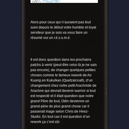
Alors pour ceux qui n’auraient pas tout
suivi depuis le début votre humble et loyal
serviteur que je suis va vous faire un
résumé oui un r.é.s.u.m.é.
Il est donc question dans les prochains
patchs à venir (peut-être celui-là je ne sais
pas encore), de changer quelques petites
choses comme le fameux rework de Ao
Kuang en Kukulkan (Quetzalcoatl), d’un
changement chez notre petit Arachnide de
Arachne qui devrait devenir warrior si tout
est respecté et il était question que notre
grand Père de tout, Odin devienne un
grand-père de plus grand chose car il
passerait mage selon Chris de Hirez-
Studio. En tout cas il est question d’un
rework ça c’est sûr.