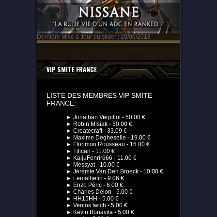
Dernière Mise à Jour du slider : 20/06/2018
VIP SMITE FRANCE
LISTE DES MEMBRES VIP SMITE
FRANCE:
► Jonathan Verpillot - 50.00 €
► Robin Misiak - 50.00 €
► Createcraft - 33.09 €
► Maxime Degheselle - 19.00 €
► Florimon Rousseau - 15.00 €
► Tilican - 11.00 €
► KaijuFenrir666 - 11.00 €
► Messyat - 10.00 €
► Jérémie Van Den Broeck - 10.00 €
► Lemathelin - 9.06 €
► Enzo Péric - 6.00 €
► Charles Delon - 5.00 €
► HH15HH - 5.00 €
► Venios twich - 5.00 €
► Kevin Bonavita - 5.00 €