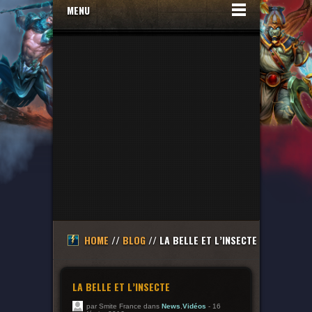
MENU
HOME
//
BLOG
// LA BELLE ET L’INSECTE
LA BELLE ET L’INSECTE
par Smite France dans
News
,
Vidéos
- 16