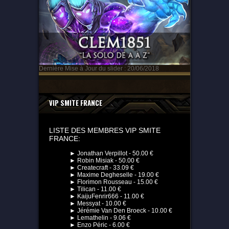
Dernière Mise à Jour du slider : 20/06/2018
VIP SMITE FRANCE
LISTE DES MEMBRES VIP SMITE
FRANCE:
► Jonathan Verpillot - 50.00 €
► Robin Misiak - 50.00 €
► Createcraft - 33.09 €
► Maxime Degheselle - 19.00 €
► Florimon Rousseau - 15.00 €
► Tilican - 11.00 €
► KaijuFenrir666 - 11.00 €
► Messyat - 10.00 €
► Jérémie Van Den Broeck - 10.00 €
► Lemathelin - 9.06 €
► Enzo Péric - 6.00 €