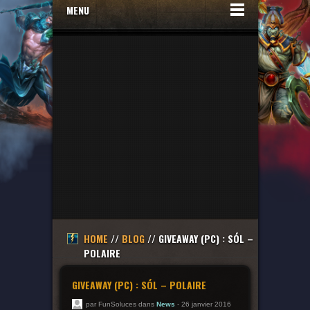
MENU
HOME
//
BLOG
// GIVEAWAY (PC) : SÓL –
POLAIRE
GIVEAWAY (PC) : SÓL – POLAIRE
par FunSoluces dans
News
- 26 janvier 2016