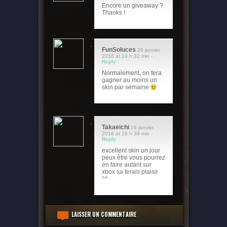
Encore un giveaway ?
Thanks !
FunSoluces
26 janvier
2016 at 14 h 32 min -
Reply
Normalement, on fera
gagner au moins un
skin par semaine
Takaeichi
26 janvier
2016 at 16 h 39 min -
Reply
excellent skin un jour
peux être vous pourrez
en faire autant sur
xbox sa ferais plaisir
^^
LAISSER UN COMMENTAIRE