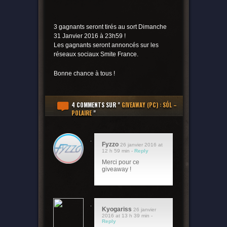
3 gagnants seront tirés au sort Dimanche
31 Janvier 2016 à 23h59 !
Les gagnants seront annoncés sur les
réseaux sociaux Smite France.
Bonne chance à tous !
4 COMMENTS
SUR "
GIVEAWAY (PC) : SÓL –
POLAIRE
"
Fyzzo
26 janvier 2016 at
12 h 59 min -
Reply
Merci pour ce
giveaway !
Kyogariss
26 janvier
2016 at 13 h 39 min -
Reply