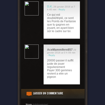
D.K.
29 janvier 2016 at 7
h 40 min -
Reply
Ce qui est
doublé/triplé, ce sont
les Points de Fantaisie
que tu gagnes en
jouant, en ayant bien
sûr le cadre sur toi.
AceMammifere857
29
janvier 2016 at 0 h 09 min
-
Reply
20000 passer il suffit
juste de jouer
regulierement
Payer 300 gemmes
revient a etre un
pigeon
LAISSER UN COMMENTAIRE
Nom
(obligatoire)