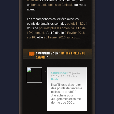
fantaisie
. Et le Dimanche 31 Janvier, c’est
un
bonus triple points de fantaisie
qui vous
attend !
Les récompenses collectées avec les
points de fantaisies sont des
objets limités
!
Vous ne
pourrez plus les obtenir à la fin de
l’événement
, c’est à dire le
2 Février 2016
sur PC
et le
26 Février 2016 sur XBox
.
3 COMMENTS
SUR "
FIN DES TICKETS DE
SAISON !
"
Shureido49
28 janvier
2016 at 23 h 27 min -
Reply
Il suffit juste d’acheter
des points de fantaisie
et ils sont doublé?
J’ai acheté pour
300gemmes et sa me
donne que 500 ..