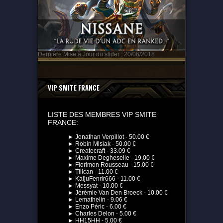
Dernière Mise à Jour du slider : 20/06/2018
VIP SMITE FRANCE
LISTE DES MEMBRES VIP SMITE
FRANCE:
► Jonathan Verpillot - 50.00 €
► Robin Misiak - 50.00 €
► Createcraft - 33.09 €
► Maxime Degheselle - 19.00 €
► Florimon Rousseau - 15.00 €
► Tilican - 11.00 €
► KaijuFenrir666 - 11.00 €
► Messyat - 10.00 €
► Jérémie Van Den Broeck - 10.00 €
► Lemathelin - 9.06 €
► Enzo Péric - 6.00 €
► Charles Delon - 5.00 €
► HH15HH - 5.00 €