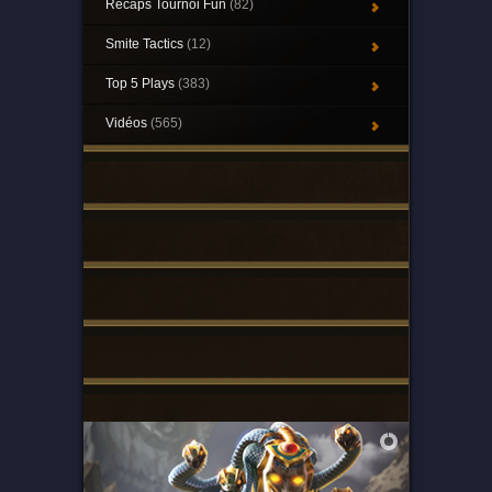
Récaps Tournoi Fun
(82)
Smite Tactics
(12)
Top 5 Plays
(383)
Vidéos
(565)