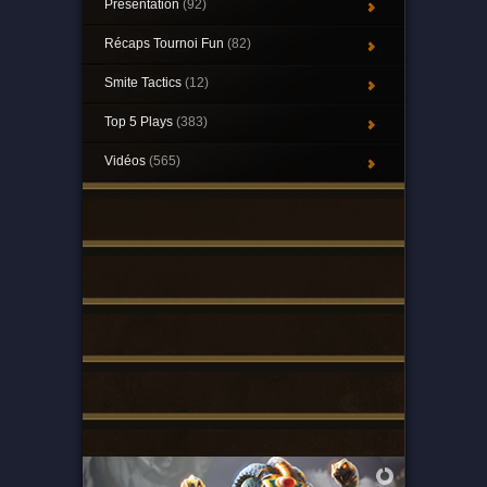
Présentation
(92)
Récaps Tournoi Fun
(82)
Smite Tactics
(12)
Top 5 Plays
(383)
Vidéos
(565)