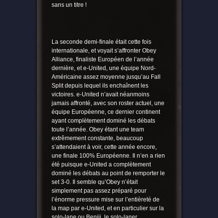
sans un titre !
La seconde demi-finale était cette fois
internationale, et voyait s’affronter Obey
Alliance, finaliste Européen de l’année
dernière, et e-United, une équipe Nord-
Américaine assez moyenne jusqu’au Fall
Split depuis lequel ils enchaînent les
victoires. e-United n’avait néanmoins
jamais affronté, avec son roster actuel, une
équipe Européenne, ce dernier continent
ayant complètement dominé les débats
toute l’année. Obey étant une team
extrêmement constante, beaucoup
s’attendaient à voir, cette année encore,
une finale 100% Européenne. Il n’en a rien
été puisque e-United a complètement
dominé les débats au point de remporter le
set 3-0. Il semble qu’Obey n’était
simplement pas assez préparé pour
l’énorme pressure mise sur l’entièreté de
la map par e-United, et en particulier sur la
solo-lane ou Benjii, le solo-laner