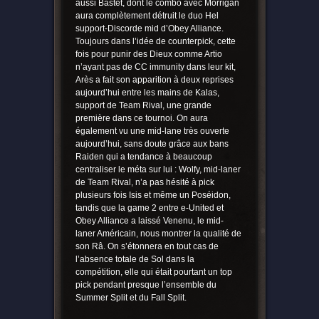
aussi Bastet, dont le combo avec Morrigan
aura complètement détruit le duo Hel
support-Discorde mid d’Obey Alliance.
Toujours dans l’idée de counterpick, cette
fois pour punir des Dieux comme Artio
n’ayant pas de CC immunity dans leur kit,
Arès a fait son apparition à deux reprises
aujourd’hui entre les mains de Kalas,
support de Team Rival, une grande
première dans ce tournoi. On aura
également vu une mid-lane très ouverte
aujourd’hui, sans doute grâce aux bans
Raiden qui a tendance à beaucoup
centraliser le méta sur lui : Wolfy, mid-laner
de Team Rival, n’a pas hésité à pick
plusieurs fois Isis et même un Poséidon,
tandis que la game 2 entre e-United et
Obey Alliance a laissé Venenu, le mid-
laner Américain, nous montrer la qualité de
son Râ. On s’étonnera en tout cas de
l’absence totale de Sol dans la
compétition, elle qui était pourtant un top
pick pendant presque l’ensemble du
Summer Split et du Fall Split.