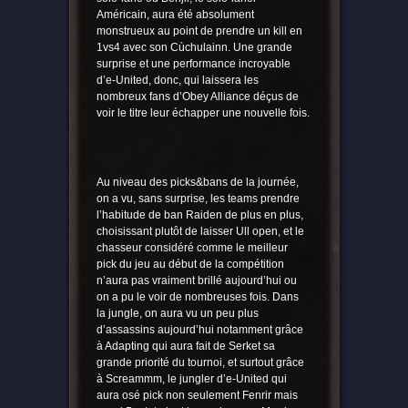
Américain, aura été absolument
monstrueux au point de prendre un kill en
1vs4 avec son Cùchulainn. Une grande
surprise et une performance incroyable
d’e-United, donc, qui laissera les
nombreux fans d’Obey Alliance déçus de
voir le titre leur échapper une nouvelle fois.
Au niveau des picks&bans de la journée,
on a vu, sans surprise, les teams prendre
l’habitude de ban Raiden de plus en plus,
choisissant plutôt de laisser Ull open, et le
chasseur considéré comme le meilleur
pick du jeu au début de la compétition
n’aura pas vraiment brillé aujourd’hui ou
on a pu le voir de nombreuses fois. Dans
la jungle, on aura vu un peu plus
d’assassins aujourd’hui notamment grâce
à Adapting qui aura fait de Serket sa
grande priorité du tournoi, et surtout grâce
à Screammm, le jungler d’e-United qui
aura osé pick non seulement Fenrir mais