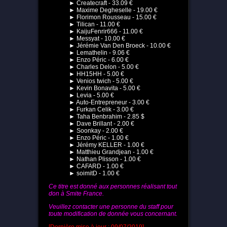
► Createcraft - 33.09 €
► Maxime Degheselle - 19.00 €
► Florimon Rousseau - 15.00 €
► Tilican - 11.00 €
► KaijuFenrir666 - 11.00 €
► Messyat - 10.00 €
► Jérémie Van Den Broeck - 10.00 €
► Lemathelin - 9.06 €
► Enzo Péric - 6.00 €
► Charles Delon - 5.00 €
► HH15HH - 5.00 €
► Venios twich - 5.00 €
► Kevin Bonavita - 5.00 €
► Levia - 5.00 €
► Auto-Entrepreneur - 3.00 €
► Furkan Celik - 3.00 €
► Taha Benbrahim - 2.85 $
► Dave Brillant - 2.00 €
► Soonkay - 2.00 €
► Enzo Péric - 1.00 €
► Jérémy KELLER - 1.00 €
► Matthieu Grandjean - 1.00 €
► Nathan Plisson - 1.00 €
► CAFARD - 1.00 €
► soimitD - 1.00 €
Ce titre est donné aux personnes réalisant tout
don à Smite France.
Veuillez contacter une personne du staff pour
toute modification de donnée vous concernant.