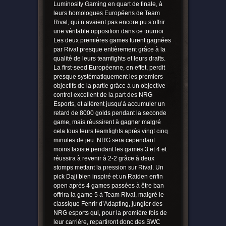
Luminosity Gaming en quart de finale, à
leurs homologues Européens de Team
Rival, qui n’avaient pas encore pu s’offrir
une véritable opposition dans ce tournoi.
Les deux premières games furent gagnées
par Rival presque entièrement grâce à la
qualité de leurs teamfights et leurs drafts.
La first-seed Européenne, en effet, perdit
presque systématiquement les premiers
objectifs de la partie grâce à un objective
control excellent de la part des NRG
Esports, et allèrent jusqu’à accumuler un
retard de 8000 golds pendant la seconde
game, mais réussirent à gagner malgré
cela tous leurs teamfights après vingt cinq
minutes de jeu. NRG sera cependant
moins laxiste pendant les games 3 et 4 et
réussira à revenir à 2-2 grâce à deux
stomps mettant la pression sur Rival. Un
pick Daji bien inspiré et un Raiden enfin
open après 4 games passées à être ban
offrira la game 5 à Team Rival, malgré le
classique Fenrir d’Adapting, jungler des
NRG esports qui, pour la première fois de
leur carrière, repartiront donc des SWC