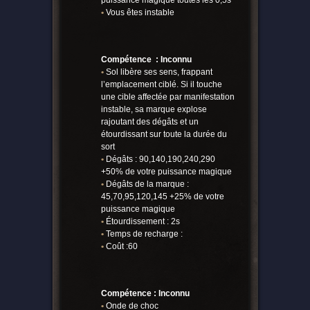
puissance magique toutes les 0,5s
•
Vous êtes instable
Compétence : Inconnu
•
Sol libère ses sens, frappant
l’emplacement ciblé. Si il touche
une cible affectée par manifestation
instable, sa marque explose
rajoutant des dégâts et un
étourdissant sur toute la durée du
sort
•
Dégâts : 90,140,190,240,290
+50% de votre puissance magique
•
Dégâts de la marque :
45,70,95,120,145 +25% de votre
puissance magique
•
Étourdissement : 2s
•
Temps de recharge :
•
Coût :60
Compétence : Inconnu
•
Onde de choc