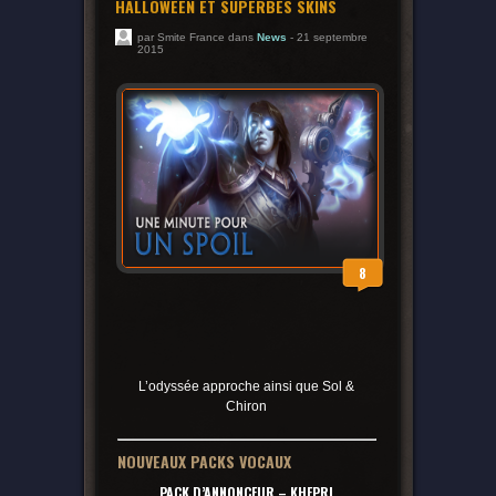
HALLOWEEN ET SUPERBES SKINS
par Smite France dans
News
- 21 septembre
2015
8
L’odyssée approche ainsi que Sol &
Chiron
NOUVEAUX PACKS VOCAUX
PACK D’ANNONCEUR – KHEPRI