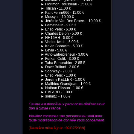
► Maxime Degheselle - 19.00 €
► Florimon Rousseau - 15.00 €
► Tilican - 11.00 €
► KaijuFenrir666 - 11.00 €
► Messyat - 10.00 €
► Jérémie Van Den Broeck - 10.00 €
► Lemathelin - 9.06 €
► Enzo Péric - 6.00 €
► Charles Delon - 5.00 €
► HH15HH - 5.00 €
► Venios twich - 5.00 €
► Kevin Bonavita - 5.00 €
► Levia - 5.00 €
► Auto-Entrepreneur - 3.00 €
► Furkan Celik - 3.00 €
► Taha Benbrahim - 2.85 $
► Dave Brillant - 2.00 €
► Soonkay - 2.00 €
► Enzo Péric - 1.00 €
► Jérémy KELLER - 1.00 €
► Matthieu Grandjean - 1.00 €
► Nathan Plisson - 1.00 €
► CAFARD - 1.00 €
► soimitD - 1.00 €
Ce titre est donné aux personnes réalisant tout
don à Smite France.
Veuillez contacter une personne du staff pour
toute modification de donnée vous concernant.
[Dernière mise à jour : 09/07/2019]