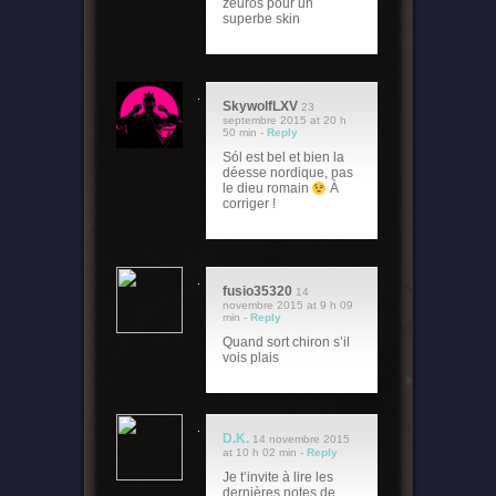
zeuros pour un
superbe skin
SkywolfLXV
23
septembre 2015 at 20 h
50 min -
Reply
Sól est bel et bien la
déesse nordique, pas
le dieu romain
À
corriger !
fusio35320
14
novembre 2015 at 9 h 09
min -
Reply
Quand sort chiron s’il
vois plais
D.K.
14 novembre 2015
at 10 h 02 min -
Reply
Je t’invite à lire les
dernières notes de