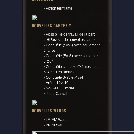
•
Potion terrifiante
NOUVELLES CARTES ?
•
Possibilité de travail de la part
d’HiRez sur de nouvelles cartes
•
Conquête (5vs5) avec seulement
2 lanes
•
Conquête (5vs5) avec seulement
1 tour
•
Conquête chinoise (Mêmes gold
& XP qu’en arene)
•
Conquête 3vs3 et 4vs4
•
Arène 10vs10
•
Nouveau Tutoriel
•
Joute Casual
NOUVELLES WARDS
•
LATAM Ward
•
Brazil Ward