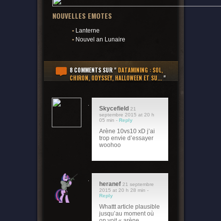
NOUVELLES EMOTES
•
Lanterne
•
Nouvel an Lunaire
8 COMMENTS
SUR "
DATAMINING : SOL,
CHIRON, ODYSSEY, HALLOWEEN ET SU...
"
Skycefield
21
septembre 2015 at 20 h
05 min -
Reply
Arène 10vs10 xD j’ai
trop envie d’essayer
woohoo
heranef
21 septembre
2015 at 20 h 28 min -
Reply
Whattt article plausible
jusqu’au moment où
on voit « arène