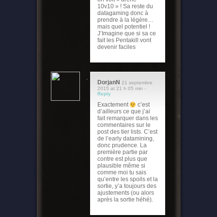
10v10 » ! Sa reste du
datagaming donc à
prendre à la légère…
mais quel potentiel !
J’Imagine que si sa ce
fait les Pentakill vont
devenir faciles
DorjanN
21 septembre
2015 at 21 h 05 min -
Reply
Exactement
c’est
d’ailleurs ce que j’ai
fait remarquer dans les
commentaires sur le
post des tier lists. C’est
de l’early datamining,
donc prudence. La
première partie par
contre est plus que
plausible même si
comme moi tu sais
qu’entre les spoils et la
sortie, y’a toujours des
ajustements (ou alors
après la sortie héhé).