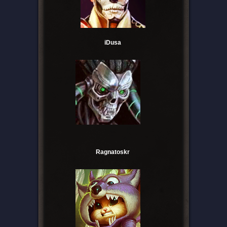
iDusa
Ragnatoskr