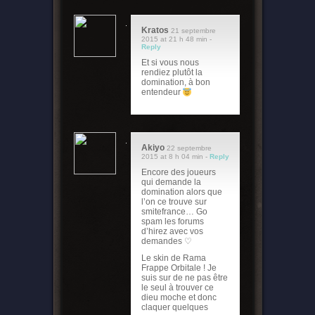
Kratos
21 septembre
2015 at 21 h 48 min -
Reply
Et si vous nous
rendiez plutôt la
domination, à bon
entendeur
Akiyo
22 septembre
2015 at 8 h 04 min -
Reply
Encore des joueurs
qui demande la
domination alors que
l’on ce trouve sur
smitefrance… Go
spam les forums
d’hirez avec vos
demandes ♡
Le skin de Rama
Frappe Orbitale ! Je
suis sur de ne pas être
le seul à trouver ce
dieu moche et donc
claquer quelques