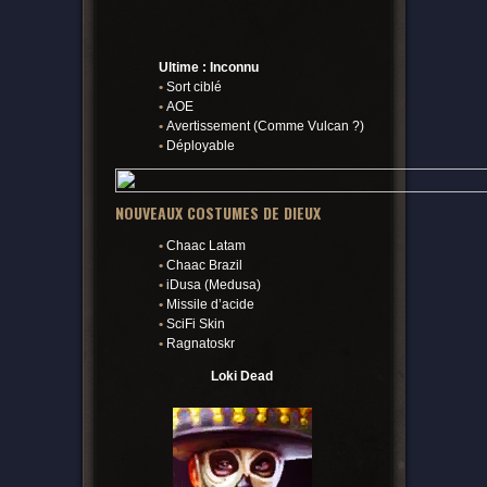
Ultime : Inconnu
•
Sort ciblé
•
AOE
•
Avertissement (Comme Vulcan ?)
•
Déployable
NOUVEAUX COSTUMES DE DIEUX
•
Chaac Latam
•
Chaac Brazil
•
iDusa (Medusa)
•
Missile d’acide
•
SciFi Skin
•
Ragnatoskr
Loki Dead