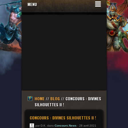
MENU
HOME
//
BLOG
// CONCOURS : DIVINES
SILHOUETTES II !
CONCOURS : DIVINES SILHOUETTES II !
par D.K. dans
Concours
,
News
- 28 avril 2021