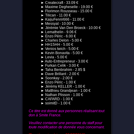
► Createcraft - 33.09 €
► Maxime Degheselle - 19.00 €
► Florimon Rousseau - 15.00 €
► Tilican - 11.00 €
► KaijuFenrir666 - 11.00 €
► Messyat - 10.00 €
► Jérémie Van Den Broeck - 10.00 €
► Lemathelin - 9.06 €
► Enzo Péric - 6.00 €
► Charles Delon - 5.00 €
► HH15HH - 5.00 €
► Venios twich - 5.00 €
► Kevin Bonavita - 5.00 €
► Levia - 5.00 €
► Auto-Entrepreneur - 3.00 €
► Furkan Celik - 3.00 €
► Taha Benbrahim - 2.85 $
► Dave Brillant - 2.00 €
► Soonkay - 2.00 €
► Enzo Péric - 1.00 €
► Jérémy KELLER - 1.00 €
► Matthieu Grandjean - 1.00 €
► Nathan Plisson - 1.00 €
► CAFARD - 1.00 €
► soimitD - 1.00 €
Ce titre est donné aux personnes réalisant tout
don à Smite France.
Veuillez contacter une personne du staff pour
toute modification de donnée vous concernant.